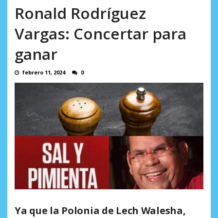
incumplidas...
Ronald Rodríguez
AGOSTO 6, 2026
Vargas: Concertar para
ganar
febrero 11, 2024
0
Ya que la Polonia de Lech Walesha,