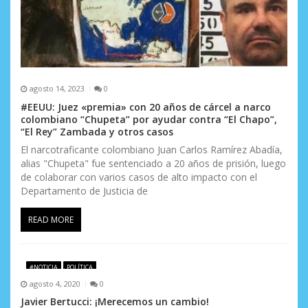
d
a
s
agosto 14, 2023
0
#EEUU: Juez «premia» con 20 años de cárcel a narco
colombiano “Chupeta” por ayudar contra “El Chapo”,
“El Rey” Zambada y otros casos
El narcotraficante colombiano Juan Carlos Ramírez Abadía,
alias "Chupeta" fue sentenciado a 20 años de prisión, luego
de colaborar con varios casos de alto impacto con el
Departamento de Justicia de
READ MORE
#NOTICIA
POLÍTICA
agosto 4, 2020
0
Javier Bertucci: ¡Merecemos un cambio!