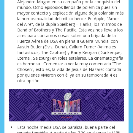
Alejandro Magno en su campaña por la conquista del
mundo. Ocho episodios llenos de polémica pues sin
mayor contexto y explicación alguna deja colar sin más
la homosexualidad del mítico héroe. En Apple, “Amos
del Aire”, de la dupla Spielberg – Hanks, los mismos de
Band of Brothers y The Pacific. Esta vez nos lleva a los
aires para contarnos cosas sobre una brigada de la
Fuerza Aérea de USA en plena II Guerra Mundial con
Austin Butler (Elvis, Duna), Callum Turner (Animales
fantásticos, The Capture) y Barry Keogan (Dunkerque,
Eternal, Salzburg) en roles estelares. La cinematografía
es hermosa. Comenzar a ver la muy comentada “The
Chosen”, esto es, la vida de Jesús de Nazaret contada
por quienes vivieron con él ya en su temporada 4 es
otra opción.
Esta noche media USA se paraliza, buena parte del
mundo también. A partir de las 7.30 se disputa la LVIII