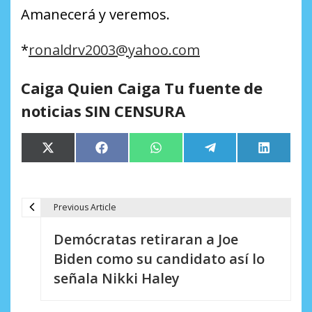
Amanecerá y veremos.
*
ronaldrv2003@yahoo.com
Caiga Quien Caiga Tu fuente de
noticias SIN CENSURA
Compartir
Compartir
Compartir
Compartir
Comparti
X
Facebook
WhatsApp
Telegram
LinkedIn
en
en
en
en
en
(Twitter)
Previous Article
N
Demócratas retiraran a Joe
a
Biden como su candidato así lo
v
señala Nikki Haley
e