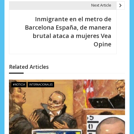
g
Next Article
a
Inmigrante en el metro de
c
Barcelona España, de manera
i
brutal ataca a mujeres Vea
Opine
ó
n
d
Related Articles
e
#NOTICIA
INTERNACIONALES
e
n
t
r
a