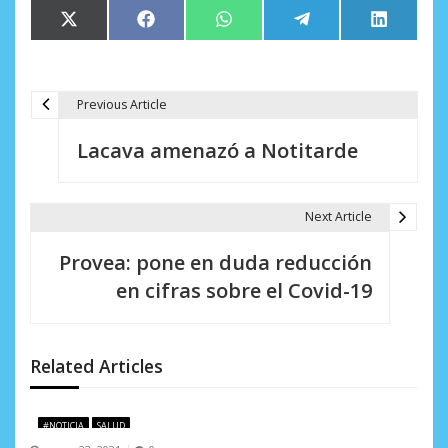
Compartir
Compartir
Compartir
Compartir
Comparti
X
Facebook
WhatsApp
Telegram
LinkedIn
en
en
en
en
en
(Twitter)
Previous Article
N
Lacava amenazó a Notitarde
a
v
Next Article
e
Provea: pone en duda reducción
g
en cifras sobre el Covid-19
a
c
Related Articles
i
ó
#NOTICIA
SALUD
n