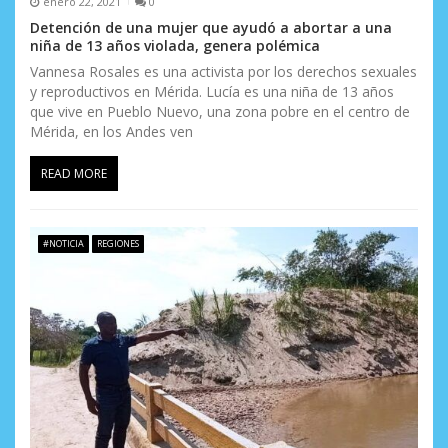
enero 22, 2021
0
d
Detención de una mujer que ayudó a abortar a una
niña de 13 años violada, genera polémica
e
Vannesa Rosales es una activista por los derechos sexuales
y reproductivos en Mérida. Lucía es una niña de 13 años
e
que vive en Pueblo Nuevo, una zona pobre en el centro de
Mérida, en los Andes ven
n
t
READ MORE
r
a
#NOTICIA
REGIONES
d
a
s