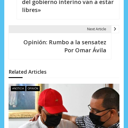
e
del gobierno interino van a estar
libres»
g
a
Next Article
c
i
Opinión: Rumbo a la sensatez
Por Omar Ávila
ó
n
d
Related Articles
e
#NOTICIA
OPINIÓN
e
n
t
r