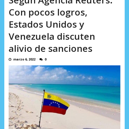
AGOSTO 10, 2026
profesor jubilado (+Video)
Con pocos logros,
AGOSTO 10, 2026
Estados Unidos y
Venezuela discuten
alivio de sanciones
marzo 6, 2022
0