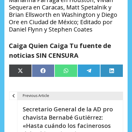
Sequera en Caracas, Matt Spetalnik y
Brian Ellsworth en Washington y Diego
Ore en Ciudad de México; Editado por
Daniel Flynn y Stephen Coates
Caiga Quien Caiga Tu fuente de
noticias SIN CENSURA
Compartir
Compartir
Compartir
Compartir
Comparti
X
Facebook
WhatsApp
Telegram
LinkedIn
en
en
en
en
en
(Twitter)
Previous Article
N
Secretario General de la AD pro
a
chavista Bernabé Gutiérrez:
v
«Hasta cuándo los facinerosos