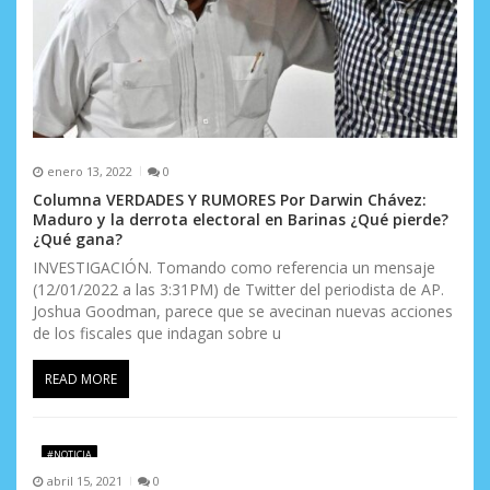
a
d
a
s
enero 13, 2022
0
Columna VERDADES Y RUMORES Por Darwin Chávez:
Maduro y la derrota electoral en Barinas ¿Qué pierde?
¿Qué gana?
INVESTIGACIÓN. Tomando como referencia un mensaje
(12/01/2022 a las 3:31PM) de Twitter del periodista de AP.
Joshua Goodman, parece que se avecinan nuevas acciones
de los fiscales que indagan sobre u
READ MORE
#NOTICIA
abril 15, 2021
0