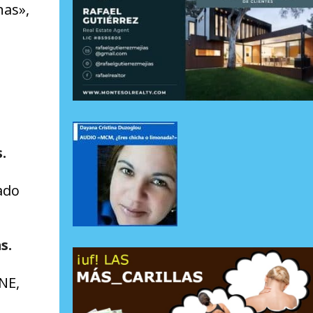
nas»,
.
ado
s.
NE,