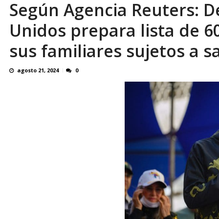
Según Agencia Reuters: D
El último que apague la luz: 17 años de e
Unidos prepara lista de 6
sus familiares sujetos a 
agosto 21, 2024
0