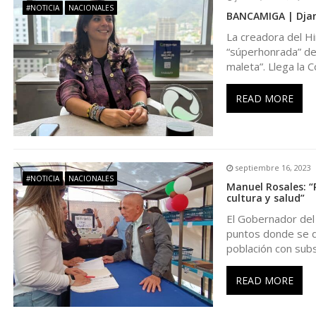
a
#NOTICIA
NACIONALES
BANCAMIGA | Djane
La creadora del Hi
c
“súperhonrada” de
maleta”. Llega la 
i
READ MORE
ó
n
septiembre 16, 2023
d
#NOTICIA
NACIONALES
Manuel Rosales: “
cultura y salud”
e
El Gobernador del 
puntos donde se de
población con subs
e
READ MORE
n