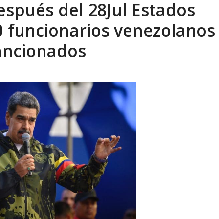
espués del 28Jul Estados
xcusas, apagones y promesas incumplidas...
AGOSTO 6, 2026
0 funcionarios venezolanos
sancionados