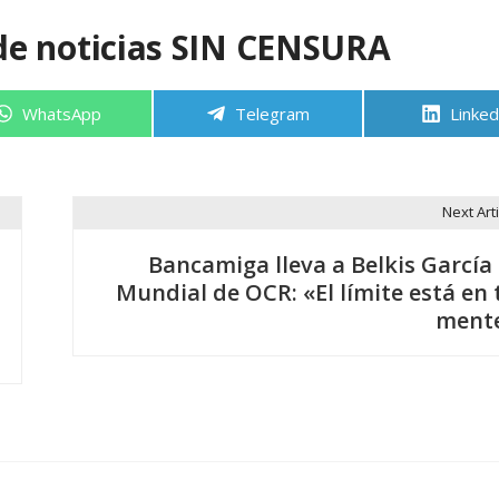
de noticias SIN CENSURA
Compartir
Compartir
Compa
WhatsApp
Telegram
Linked
en
en
en
Next Arti
Bancamiga lleva a Belkis García 
Mundial de OCR: «El límite está en 
ment