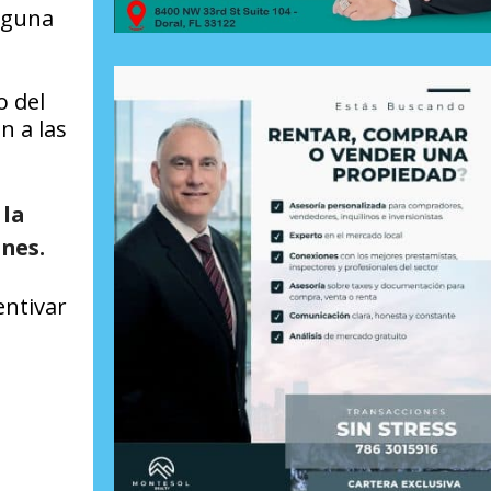
lguna
o del
n a las
 la
ones.
entivar