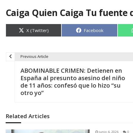
Caiga Quien Caiga Tu fuente 
Compartir
Compartir
X (Twitter)
Facebook
en
en
Previous Article
N
ABOMINABLE CRIMEN: Detienen en
a
España al presunto asesino del niño
de 11 años: confesó que lo hizo “su
v
otro yo”
e
Related Articles
g
junio 4, 2026
0