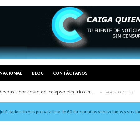
xcusas, apagones y promesas incumplidas...
AGOSTO 6, 2026
tica de derechos humanos en el Minister...
AGOSTO 6, 2026
 en un mercado impulsado por el auge de...
NACIONAL
BLOG
CONTÁCTANOS
AGOSTO 6, 2026
sbastador costo del colapso eléctrico en...
AGOSTO 7, 2026
idad? Por Dayana Cristina Duzoglou L.
AGOSTO 6, 2026
xcusas, apagones y promesas incumplidas...
AGOSTO 6, 2026
tica de derechos humanos en el Minister...
AGOSTO 6, 2026
ul Estados Unidos prepara lista de 60 funcionarios venezolanos y sus fa
 en un mercado impulsado por el auge de...
AGOSTO 6, 2026
sbastador costo del colapso eléctrico en...
AGOSTO 7, 2026
idad? Por Dayana Cristina Duzoglou L.
AGOSTO 6, 2026