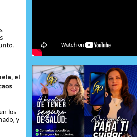
s
as
unto.
ela, el
caos
en los
nado, y