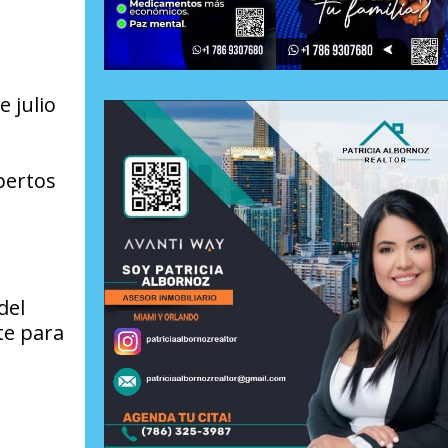
e julio
pertos
del
te para