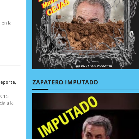
 en la
ZAPATERO IMPUTADO
deporte,
s 15
ia a la