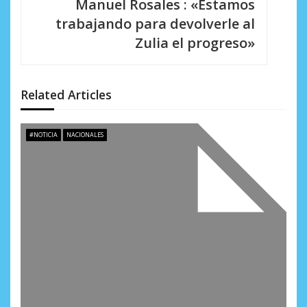
Manuel Rosales : «Estamos
i
trabajando para devolverle al
Zulia el progreso»
ó
n
d
Related Articles
e
#NOTICIA
NACIONALES
e
n
t
r
a
d
a