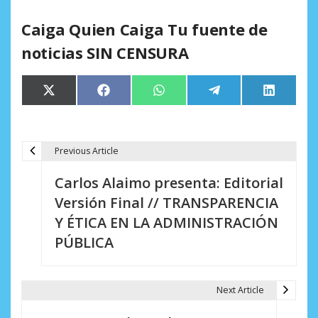
Caiga Quien Caiga Tu fuente de
noticias SIN CENSURA
Compartir
Compartir
Compartir
Compartir
Comparti
X
Facebook
WhatsApp
Telegram
LinkedIn
en
en
en
en
en
(Twitter)
Previous Article
N
Carlos Alaimo presenta: Editorial
a
Versión Final // TRANSPARENCIA
v
Y ÉTICA EN LA ADMINISTRACIÓN
e
PÚBLICA
g
a
Next Article
c