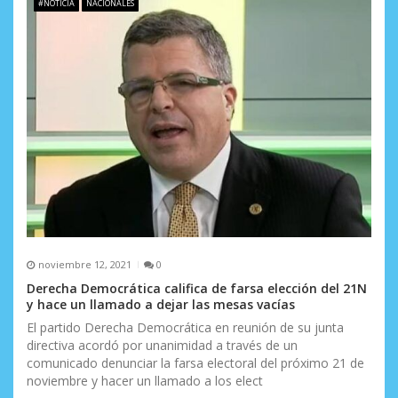
e
#NOTICIA
NACIONALES
e
n
t
r
a
d
a
s
noviembre 12, 2021
0
Derecha Democrática califica de farsa elección del 21N
y hace un llamado a dejar las mesas vacías
El partido Derecha Democrática en reunión de su junta
directiva acordó por unanimidad a través de un
comunicado denunciar la farsa electoral del próximo 21 de
noviembre y hacer un llamado a los elect