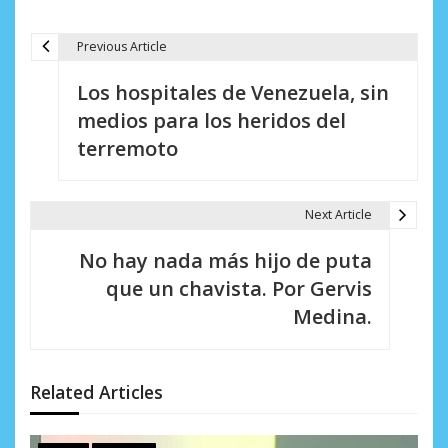
Previous Article
N
Los hospitales de Venezuela, sin
a
medios para los heridos del
v
terremoto
e
g
Next Article
a
No hay nada más hijo de puta
c
que un chavista. Por Gervis
i
Medina.
ó
n
Related Articles
d