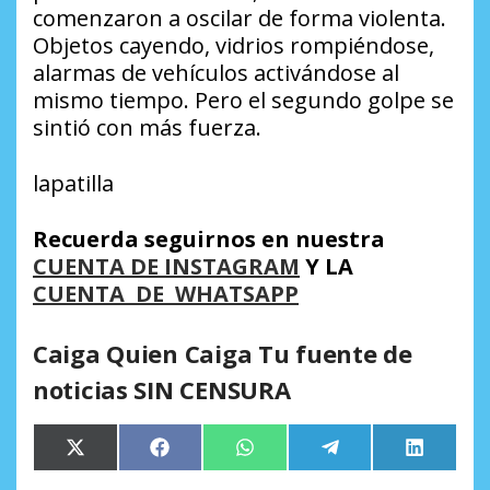
comenzaron a oscilar de forma violenta.
Objetos cayendo, vidrios rompiéndose,
alarmas de vehículos activándose al
mismo tiempo. Pero el segundo golpe se
sintió con más fuerza.
lapatilla
Recuerda seguirnos en nuestra
CUENTA DE INSTAGRAM
Y LA
CUENTA DE WHATSAPP
Caiga Quien Caiga Tu fuente de
noticias SIN CENSURA
Compartir
Compartir
Compartir
Compartir
Comparti
X
Facebook
WhatsApp
Telegram
LinkedIn
en
en
en
en
en
(Twitter)