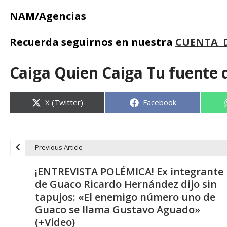
NAM/Agencias
Recuerda seguirnos en nuestra
CUENTA 
Caiga Quien Caiga Tu fuente 
Compartir
Compartir
X (Twitter)
Facebook
en
en
Previous Article
N
¡ENTREVISTA POLÉMICA! Ex integrante
a
de Guaco Ricardo Hernández dijo sin
tapujos: «El enemigo número uno de
v
Guaco se llama Gustavo Aguado»
(+Video)