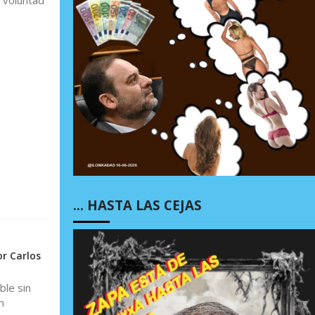
e voluntad
… HASTA LAS CEJAS
or Carlos
ble sin
n