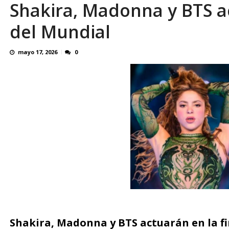
Shakira, Madonna y BTS ac
Familiares realizaron nueva vigilia en El Rod
del Mundial
mayo 17, 2026
0
Shakira, Madonna y BTS actuarán en la fin