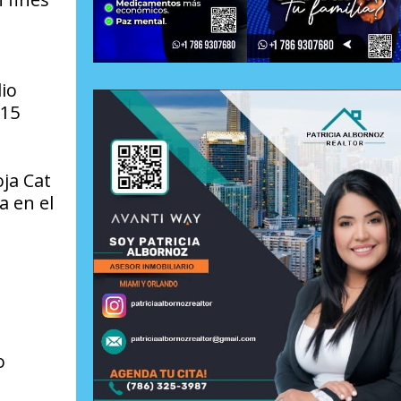
io
 15
oja Cat
a en el
l
o