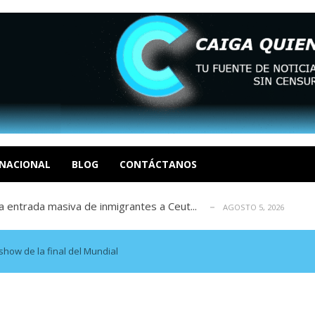
eo I por la libertad inmediata de l...
AGOSTO 5, 2026
ptiembre revisión de su solicitud de l...
AGOSTO 5, 2026
cidos, según ONG
NACIONAL
BLOG
CONTÁCTANOS
AGOSTO 5, 2026
a entrada masiva de inmigrantes a Ceut...
AGOSTO 5, 2026
álogo: La tragedia de Venezuela no admi...
AGOSTO 5, 2026
eo I por la libertad inmediata de l...
AGOSTO 5, 2026
ptiembre revisión de su solicitud de l...
AGOSTO 5, 2026
how de la final del Mundial
cidos, según ONG
AGOSTO 5, 2026
a entrada masiva de inmigrantes a Ceut...
AGOSTO 5, 2026
álogo: La tragedia de Venezuela no admi...
AGOSTO 5, 2026