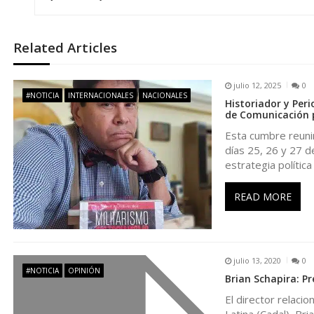
e
g
Related Articles
a
julio 12, 2025
0
#NOTICIA
INTERNACIONALES
NACIONALES
Historiador y Per
c
de Comunicación p
Esta cumbre reunir
i
días 25, 26 y 27 de
estrategia política
ó
READ MORE
n
d
julio 13, 2020
0
#NOTICIA
OPINIÓN
Brian Schapira: P
e
El director relaci