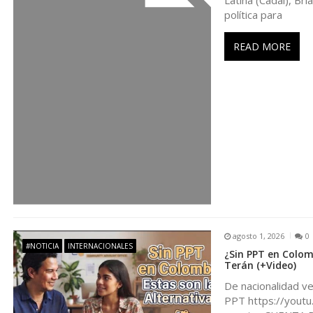
Latina (Cadal), Br
e
política para
n
READ MORE
t
r
a
d
a
agosto 1, 2026
0
#NOTICIA
INTERNACIONALES
s
¿Sin PPT en Colomb
Terán (+Video)
De nacionalidad ve
PPT https://yout