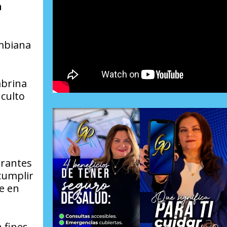
n
ombiana
abrina
 culto
grantes
cumplir
te en
 fines