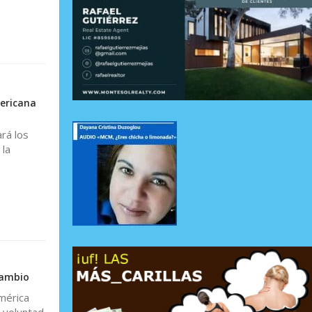
mericana
rá los
 la
cambio
América