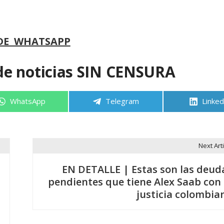
DE WHATSAPP
de noticias SIN CENSURA
Compartir
Compartir
Compa
WhatsApp
Telegram
Linked
en
en
en
Next Arti
EN DETALLE | Estas son las deud
pendientes que tiene Alex Saab con 
justicia colombia