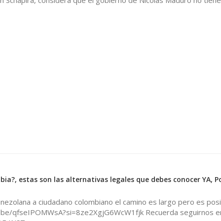
ian Schapira, considera que el gobierno de Nicolás Maduro no tien
ia?, estas son las alternativas legales que debes conocer YA, P
nezolana a ciudadano colombiano el camino es largo pero es posi
u.be/qfseIPOMWsA?si=8ze2XgjG6WcW1fjk Recuerda seguirnos e