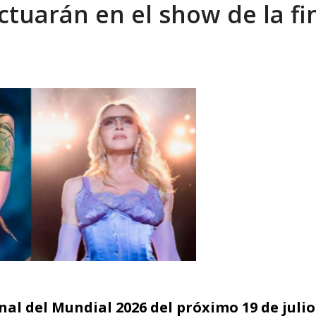
tuarán en el show de la fi
eo I por la libertad inmediata de l...
AGOSTO 5, 2026
al del Mundial 2026 del próximo 19 de julio