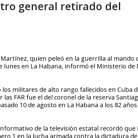
tro general retirado del
profesor jubilado (+Video)
AGOSTO 10, 2026
 Martínez, quien peleó en la guerrilla al mando 
ste lunes en La Habana, informó el Ministerio de 
os militares de alto rango fallecidos en Cuba d
 las FAR fue el del coronel de la reserva Santia
asado 10 de agosto en La Habana a los 82 años
nformativo de la televisión estatal recordó que 
o 1 en la lucha armada contra la dictadura de