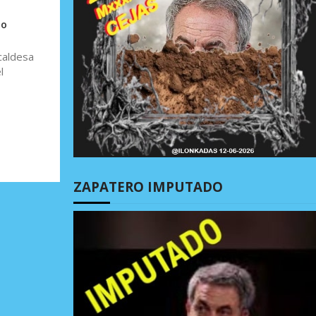
no
caldesa
l
ZAPATERO IMPUTADO