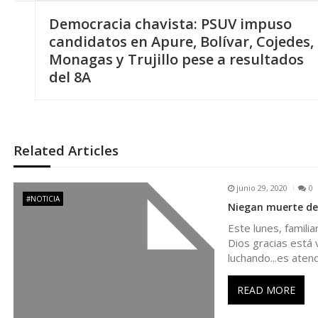
N
Democracia chavista: PSUV impuso
a
candidatos en Apure, Bolívar, Cojedes,
Monagas y Trujillo pese a resultados
v
del 8A
e
g
Related Articles
a
junio 29, 2020
0
#NOTICIA
Niegan muerte de
c
Este lunes, famili
Dios gracias está
i
luchando...es aten
ó
READ MORE