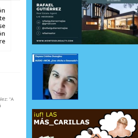
ón
te
se
ón
re
lez: "A
á