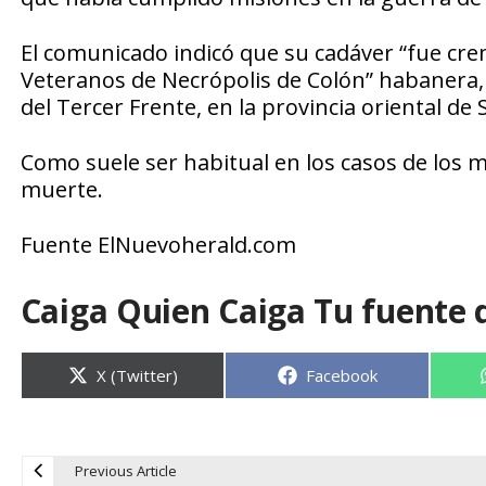
El comunicado indicó que su cadáver “fue cre
Veteranos de Necrópolis de Colón” habanera
del Tercer Frente, en la provincia oriental de
Como suele ser habitual en los casos de los mil
muerte.
Fuente ElNuevoherald.com
Caiga Quien Caiga Tu fuente 
Compartir
Compartir
X (Twitter)
Facebook
en
en
Previous Article