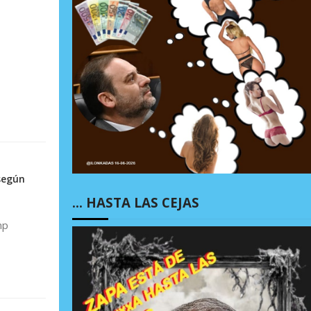
según
… HASTA LAS CEJAS
mp