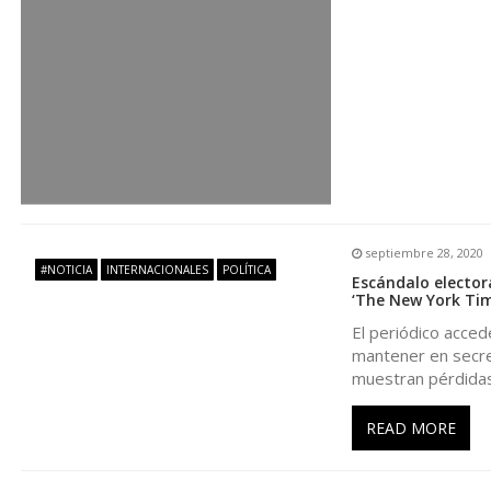
n
d
e
e
n
septiembre 28, 2020
#NOTICIA
INTERNACIONALES
POLÍTICA
t
Escándalo elector
‘The New York Tim
r
El periódico acced
mantener en secre
muestran pérdidas
a
READ MORE
d