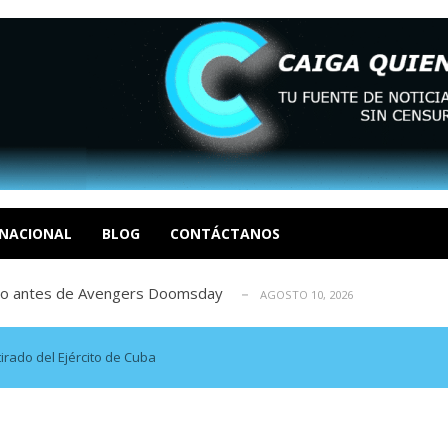
profesor jubilado (+Video)
AGOSTO 10, 2026
a por EE.UU. debe producir un Código El...
AGOSTO 10, 2026
olpe a las Farc y al Clan del Golfo...
NACIONAL
BLOG
CONTÁCTANOS
AGOSTO 10, 2026
odo antes de Avengers Doomsday
AGOSTO 10, 2026
l’: Incluirá escenas musicales inédi...
AGOSTO 10, 2026
profesor jubilado (+Video)
AGOSTO 10, 2026
a por EE.UU. debe producir un Código El...
AGOSTO 10, 2026
tirado del Ejército de Cuba
olpe a las Farc y al Clan del Golfo...
AGOSTO 10, 2026
odo antes de Avengers Doomsday
AGOSTO 10, 2026
l’: Incluirá escenas musicales inédi...
AGOSTO 10, 2026