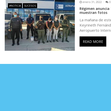
a
enero 31, 2022
0
#NOTICIA
SUCESOS
Régimen anuncia t
muestran fotos
s
La mañana de este 
Keyrineth Fernánde
Aeropuerto Intern
READ MORE