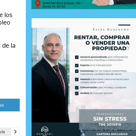
e los
oleo
 de la
rtir
In
cle