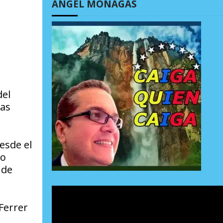
ÁNGEL MONAGAS
del
las
esde el
go
 de
Ferrer