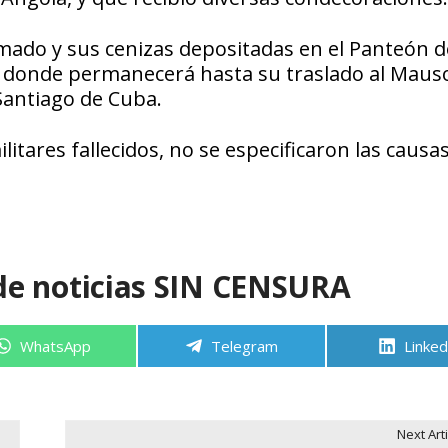
mado y sus cenizas depositadas en el Panteón d
, donde permanecerá hasta su traslado al Maus
 Santiago de Cuba.
itares fallecidos, no se especificaron las causas
de noticias SIN CENSURA
Compartir
Compartir
Compa
WhatsApp
Telegram
Linked
en
en
en
Next Arti