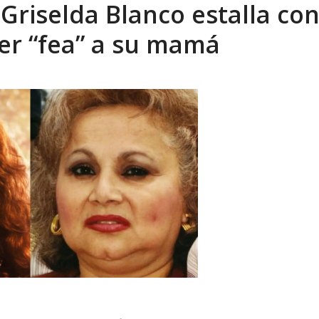
 Griselda Blanco estalla co
eo I por la libertad inmediata de l...
AGOSTO 5, 2026
cer “fea” a su mamá