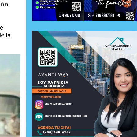
zón
el
e la