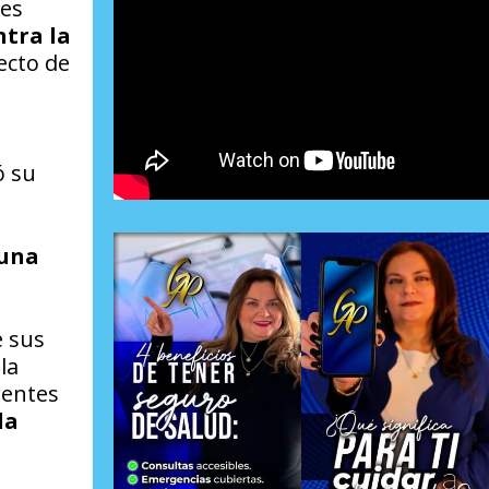
 es
ntra la
ecto de
ó su
 una
e sus
la
rentes
la