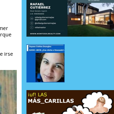
imer
orque
e irse