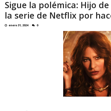
Sigue la polémica: Hijo de
Familiares realizaron nueva vigilia en El Rod
la serie de Netflix por ha
enero 31, 2024
0