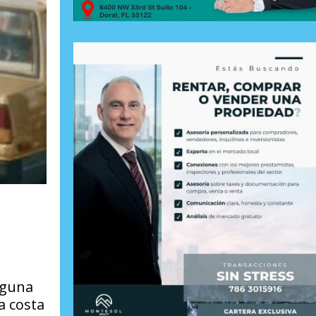
lguna
a costa