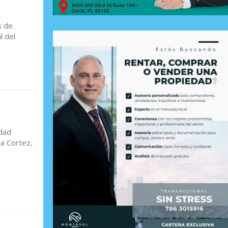
s de
l del
edad
a Cortez,