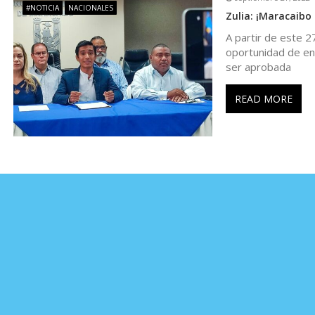
#NOTICIA
NACIONALES
Zulia: ¡Maracaibo 
t
A partir de este 
oportunidad de en
r
ser aprobada
a
READ MORE
d
a
s