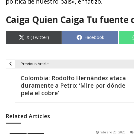
política de nuestro país», enfatizó.
Caiga Quien Caiga Tu fuente 
Compartir
Compartir
X (Twitter)
Facebook
en
en
Previous Article
N
Colombia: Rodolfo Hernández ataca
a
duramente a Petro: ‘Mire por dónde
pela el cobre’
v
e
Related Articles
g
febrero 20, 2020