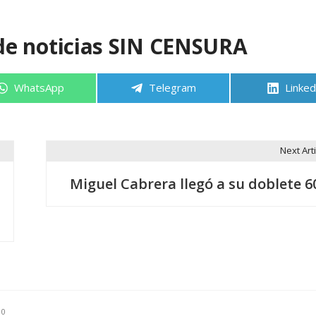
de noticias SIN CENSURA
Compartir
Compartir
Compa
WhatsApp
Telegram
Linked
en
en
en
Next Arti
Miguel Cabrera llegó a su doblete 6
0