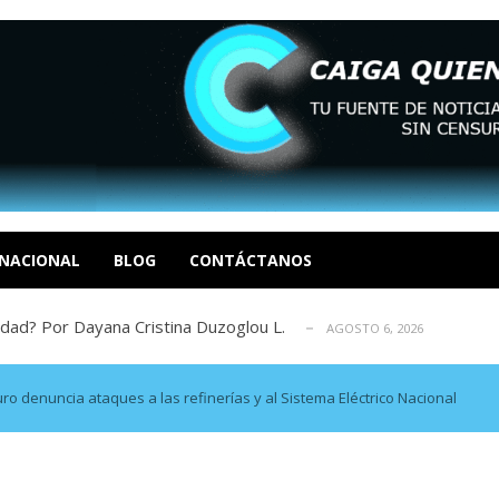
tica de derechos humanos en el Minister...
AGOSTO 6, 2026
 en un mercado impulsado por el auge de...
AGOSTO 6, 2026
o en La Guaira que hasta ahora no había ...
NACIONAL
BLOG
CONTÁCTANOS
AGOSTO 6, 2026
idad? Por Dayana Cristina Duzoglou L.
AGOSTO 6, 2026
xcusas, apagones y promesas incumplidas...
AGOSTO 6, 2026
tica de derechos humanos en el Minister...
AGOSTO 6, 2026
 en un mercado impulsado por el auge de...
AGOSTO 6, 2026
uro denuncia ataques a las refinerías y al Sistema Eléctrico Nacional
o en La Guaira que hasta ahora no había ...
AGOSTO 6, 2026
idad? Por Dayana Cristina Duzoglou L.
AGOSTO 6, 2026
xcusas, apagones y promesas incumplidas...
AGOSTO 6, 2026