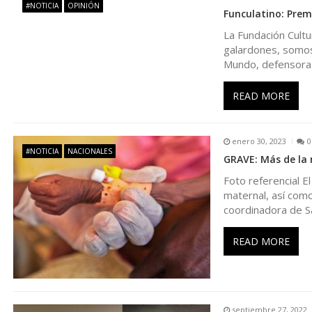
#NOTICIA
OPINIÓN
Funculatino: Premi
a
La Fundación Cult
galardones, somos
c
Mundo, defensora 
i
READ MORE
ó
enero 30, 2023
0
#NOTICIA
NACIONALES
n
GRAVE: Más de la 
Foto referencial 
d
maternal, así com
coordinadora de S
e
READ MORE
e
n
septiembre 27, 2022