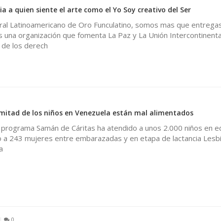
a a quien siente el arte como el Yo Soy creativo del Ser
ural Latinoamericano de Oro Funculatino, somos mas que entrega
 una organización que fomenta La Paz y La Unión Intercontinenta
de los derech
mitad de los niños en Venezuela están mal alimentados
El programa Samán de Cáritas ha atendido a unos 2.000 niños en 
o a 243 mujeres entre embarazadas y en etapa de lactancia Lesbi
a
0