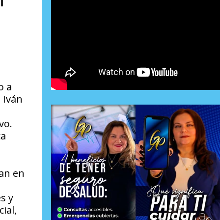
l
o a
 Iván
vo.
ca
dan en
s y
ial,