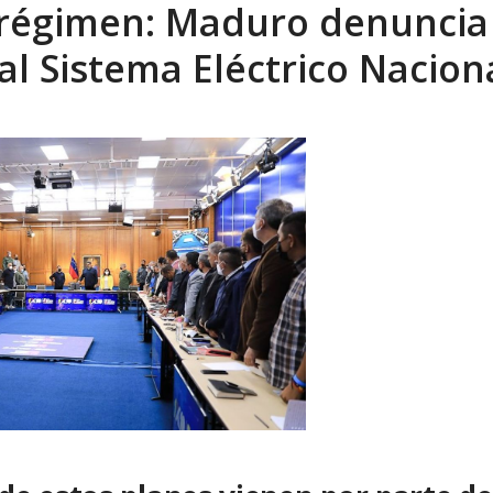
el régimen: Maduro denuncia
tica de derechos humanos en el Minister...
AGOSTO 6, 2026
 al Sistema Eléctrico Nacion