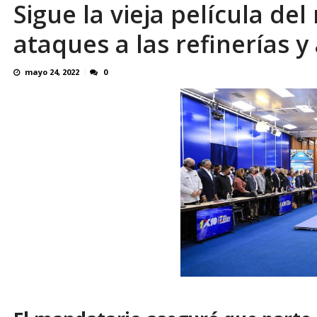
Sigue la vieja película d
OVP denunció 15 años de violación sistemá
ataques a las refinerías y
mayo 24, 2022
0