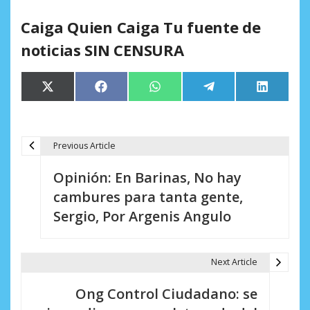
Caiga Quien Caiga Tu fuente de
noticias SIN CENSURA
Compartir
Compartir
Compartir
Compartir
Comparti
X
Facebook
WhatsApp
Telegram
LinkedIn
en
en
en
en
en
(Twitter)
Previous Article
N
Opinión: En Barinas, No hay
a
cambures para tanta gente,
v
Sergio, Por Argenis Angulo
e
g
Next Article
a
Ong Control Ciudadano: se
c