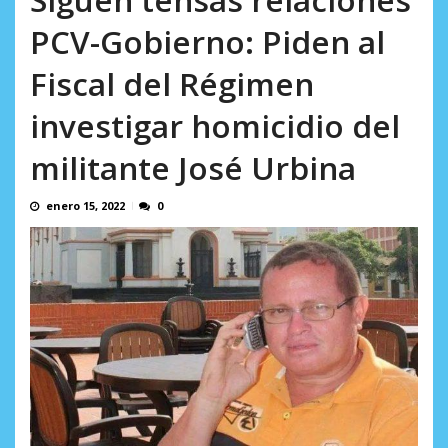
incumplidas...
AGOSTO 6, 2026
PCV-Gobierno: Piden al
Fiscal del Régimen
investigar homicidio del
militante José Urbina
enero 15, 2022
0