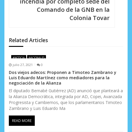
incendia por completo sede del
i
Comando de la GNB en la
Colonia Tovar
ó
n
d
Related Articles
e
#NOTICIA
NACIONALES
e
julio 27, 2021
0
n
Dos viejos adecos: Proponen a Timoteo Zambrano y
Luis Eduardo Martínez como mediadores para la
t
negociación de la Alianza
El diputado Bernabé Gutiérrez (AD) anunció que planteará a
r
la Alianza Democrática, integrada por AD, Copei, Avanzada
Progresista y Cambiemos, que los parlamentarios Timoteo
a
Zambrano y Luis Eduardo Ma
d
READ MORE
a