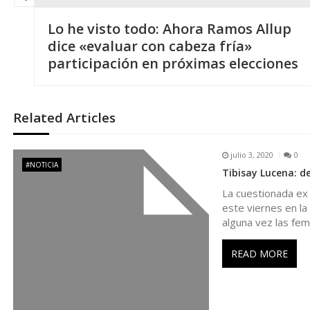
N
Lo he visto todo: Ahora Ramos Allup
a
dice «evaluar con cabeza fría»
participación en próximas elecciones
v
e
Related Articles
g
julio 3, 2020
0
#NOTICIA
Tibisay Lucena: de
a
La cuestionada ex 
este viernes en la
c
alguna vez las fem
i
READ MORE
ó