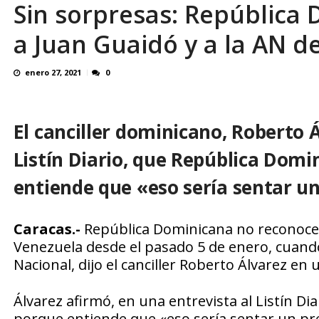
Sin sorpresas: República
En 8 meses «876 horas de apagones» El de
a Juan Guaidó y a la AN de
enero 27, 2021
0
El canciller dominicano, Roberto Á
Listín Diario, que República Dom
entiende que «eso sería sentar un
Caracas.-
República Dominicana no reconoce 
Venezuela desde el pasado 5 de enero, cuan
Nacional, dijo el canciller Roberto Álvarez en
Álvarez afirmó, en una entrevista al Listín D
porque entiende que «eso sería sentar un pre