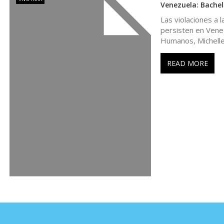
Venezuela: Bachel
a
Las violaciones a l
persisten en Vene
s
Humanos, Michell
READ MORE