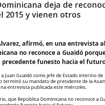
 Dominicana deja de recono
sbastador costo del colapso eléctrico en...
AGOSTO 7, 2026
l 2015 y vienen otros
lvarez, afirmó, en una entrevista a
inicana no reconoce a Guaidó porqu
 precedente funesto hacia el futur
a Juan Guaidó como jefe de Estado interino de
do terminó su mandato de presidente de la Asa
 una entrevista publicada este miércoles.
iario, que República Dominicana no reconoce a G
cedente funesto hacia el futuro».