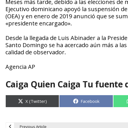
Meses más tarde, debido a las elecciones de m
Ejecutivo dominicano apoyó la suspensión de
(OEA) y en enero de 2019 anunció que se su
«presidente encargado».
Desde la llegada de Luis Abinader a la Presid
Santo Domingo se ha acercado aún más a las p
calidad de observador.
Agencia AP
Caiga Quien Caiga Tu fuente 
Compartir
Compartir
X (Twitter)
Facebook
en
en
Previous Article