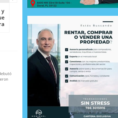
 y
ue
ra
 debutó
jeron