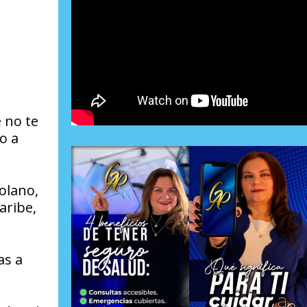
 no te
o a
olano,
aribe,
as a