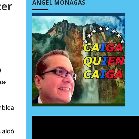
ÁNGEL MONAGAS
cer
l
e
o»
mblea
uaidó