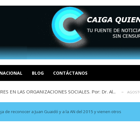
sbastador costo del colapso eléctrico en...
AGOSTO 7, 2026
idad? Por Dayana Cristina Duzoglou L.
AGOSTO 6, 2026
xcusas, apagones y promesas incumplidas...
NACIONAL
BLOG
CONTÁCTANOS
AGOSTO 6, 2026
 EN LAS ORGANIZACIONES SOCIALES. Por: Dr. Al...
AGOSTO
negociación en la política: distinc...
AGOSTO 7, 2026
sbastador costo del colapso eléctrico en...
AGOSTO 7, 2026
idad? Por Dayana Cristina Duzoglou L.
AGOSTO 6, 2026
ja de reconocer a Juan Guaidó y a la AN del 2015 y vienen otros
xcusas, apagones y promesas incumplidas...
AGOSTO 6, 2026
 EN LAS ORGANIZACIONES SOCIALES. Por: Dr. Al...
AGOSTO
negociación en la política: distinc...
AGOSTO 7, 2026