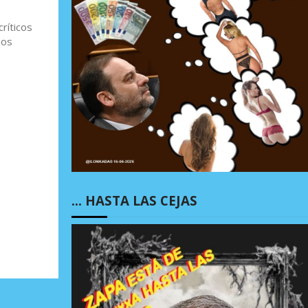
críticos
hos
… HASTA LAS CEJAS