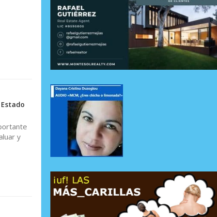
 Estado
portante
aluar y