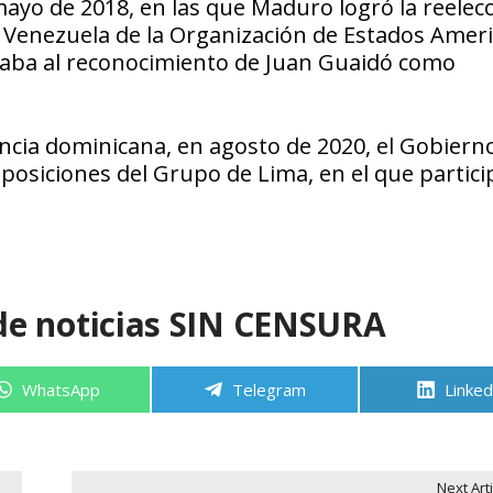
ayo de 2018, en las que Maduro logró la reelecc
 Venezuela de la Organización de Estados Amer
maba al reconocimiento de Juan Guaidó como
encia dominicana, en agosto de 2020, el Gobiern
osiciones del Grupo de Lima, en el que partici
de noticias SIN CENSURA
Compartir
Compartir
Compa
WhatsApp
Telegram
Linked
en
en
en
Next Arti