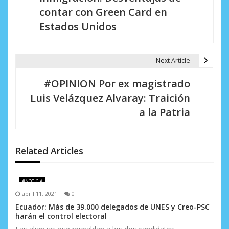
a
contar con Green Card en
v
Estados Unidos
e
g
Next Article
a
#OPINION Por ex magistrado
c
Luis Velázquez Alvaray: Traición
i
a la Patria
ó
n
Related Articles
d
e
#NOTICIA
abril 11, 2021
0
e
Ecuador: Más de 39.000 delegados de UNES y Creo-PSC
harán el control electoral
n