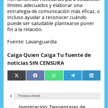
límites adecuados y elaborar una
estrategia de comunicación más eficaz, o
incluso ayudar a reconocer cuándo
puede ser saludable plantearse poner
fin a la relación.
Fuente: Lavanguardia
Caiga Quien Caiga Tu fuente de
noticias SIN CENSURA
Compartir
Compartir
Compartir
Compartir
Comparti
X
Facebook
WhatsApp
Telegram
LinkedIn
en
en
en
en
en
(Twitter)
Previous Article
N
Inmigración: Desventajas de