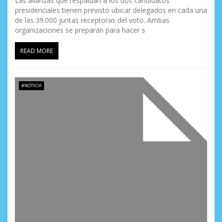
Las alianzas que respaldan a los dos candidatos
t
presidenciales tienen previsto ubicar delegados en cada una
de las 39.000 juntas receptoras del voto. Ambas
r
organizaciones se preparan para hacer s
a
READ MORE
d
a
#NOTICIA
s