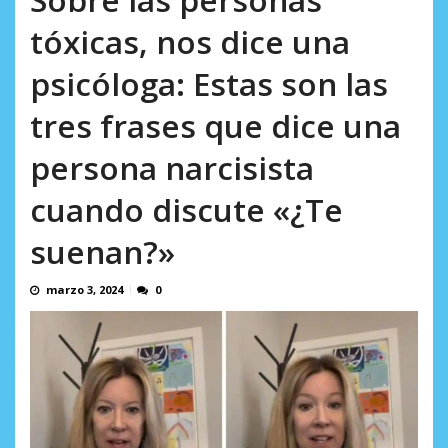
Minister...
AGOSTO 6, 2026
tóxicas, nos dice una
psicóloga: Estas son las
tres frases que dice una
persona narcisista
cuando discute «¿Te
suenan?»
marzo 3, 2024
0