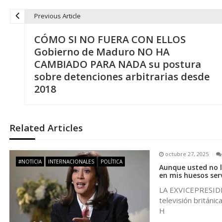
Previous Article
N
CÓMO SI NO FUERA CON ELLOS
a
Gobierno de Maduro NO HA
CAMBIADO PARA NADA su postura
v
sobre detenciones arbitrarias desde
2018
e
g
Related Articles
a
octubre 27, 2025
#NOTICIA
INTERNACIONALES
POLÍTICA
Aunque usted no l
c
en mis huesos serv
LA EXVICEPRESIDE
i
televisión británi
H