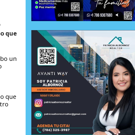
o
lo que
ubo un
o
mo que
tro