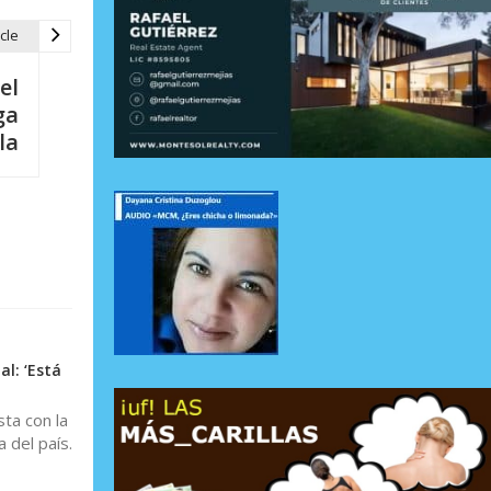
cle
el
ga
la
l: ‘Está
ta con la
 del país.