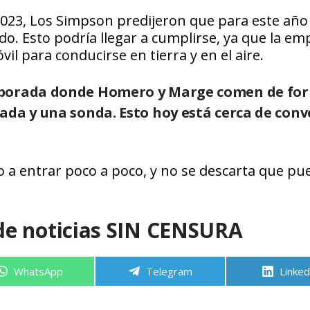
2023, Los Simpson predijeron que para este año 
o. Esto podría llegar a cumplirse, ya que la em
 para conducirse en tierra y en el aire.
emporada donde Homero y Marge comen de fo
ada y una sonda. Esto hoy está cerca de conv
 a entrar poco a poco, y no se descarta que pu
de noticias SIN CENSURA
Compartir
Compartir
Compa
WhatsApp
Telegram
Linked
en
en
en