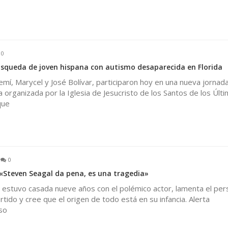
0
búsqueda de joven hispana con autismo desaparecida en Florida
í, Marycel y José Bolívar, participaron hoy en una nueva jornad
 organizada por la Iglesia de Jesucristo de los Santos de los Últ
que
0
 «Steven Seagal da pena, es una tragedia»
e estuvo casada nueve años con el polémico actor, lamenta el per
rtido y cree que el origen de todo está en su infancia. Alerta
so