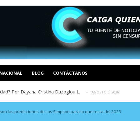
tica de derechos humanos en el Minister...
AGOSTO 6, 2026
 en un mercado impulsado por el auge de...
AGOSTO 6, 2026
o en La Guaira que hasta ahora no había ...
NACIONAL
BLOG
CONTÁCTANOS
AGOSTO 6, 2026
idad? Por Dayana Cristina Duzoglou L.
AGOSTO 6, 2026
xcusas, apagones y promesas incumplidas...
AGOSTO 6, 2026
tica de derechos humanos en el Minister...
AGOSTO 6, 2026
 en un mercado impulsado por el auge de...
AGOSTO 6, 2026
n las predicciones de Los Simpson para lo que resta del 2023
o en La Guaira que hasta ahora no había ...
AGOSTO 6, 2026
idad? Por Dayana Cristina Duzoglou L.
AGOSTO 6, 2026
xcusas, apagones y promesas incumplidas...
AGOSTO 6, 2026