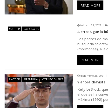
ó
READ MORE
n
d
febrero 21, 2021
#NOTICIA
NACIONALES
Alerta: Sigue la 
e
Los padres de Noem
búsqueda colectiva
e
(mormones), a la 
n
READ MORE
t
diciembre 25, 2021
#NOTICIA
FARÁNDULA
INTERNACIONALES
Y ahora chavista:
r
Kelly LeBrock, qu
el que se ha conve
a
Máxima (1992) pu