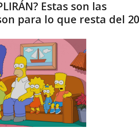
IRÁN? Estas son las
tica de derechos humanos en el Minister...
AGOSTO 6, 2026
on para lo que resta del 2