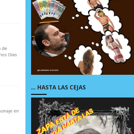
a de
imos Días
… HASTA LAS CEJAS
sonaje en