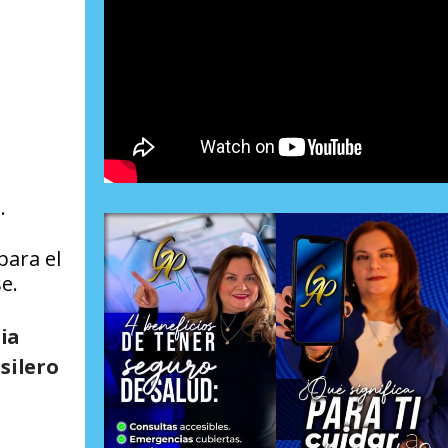
u
.
para el
e.
ia
silero