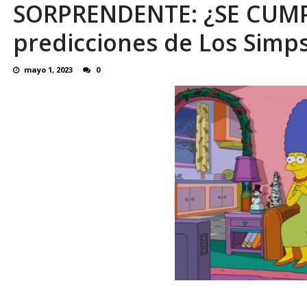
SORPRENDENTE: ¿SE CUMPL
OVP denunció 15 años de violación sistemá
predicciones de Los Simps
mayo 1, 2023
0