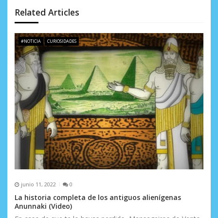
n
Related Articles
d
e
#NOTICIA
CURIOSIDADES
e
n
t
r
a
d
a
s
junio 11, 2022
0
La historia completa de los antiguos alienígenas
Anunnaki (Video)