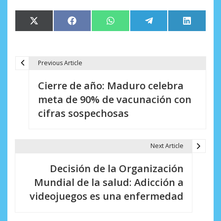
Compartir
Compartir
Compartir
Compartir
Comparti
X
Facebook
WhatsApp
Telegram
LinkedIn
en
en
en
en
en
(Twitter)
Previous Article
N
Cierre de año: Maduro celebra
a
meta de 90% de vacunación con
v
cifras sospechosas
e
g
Next Article
a
Decisión de la Organización
c
Mundial de la salud: Adicción a
i
videojuegos es una enfermedad
ó