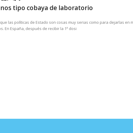
os tipo cobaya de laboratorio
xcusas, apagones y promesas incumplidas...
AGOSTO 6, 2026
o que las políticas de Estado son cosas muy serias como para dejarlas en
cos. En España, después de recibir la 1ª dosi