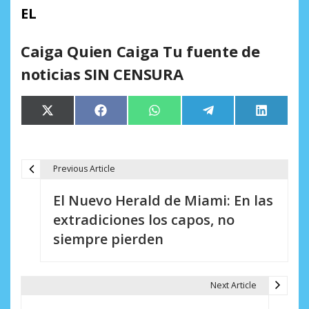
EL
Caiga Quien Caiga Tu fuente de
noticias SIN CENSURA
Compartir
Compartir
Compartir
Compartir
Comparti
X
Facebook
WhatsApp
Telegram
LinkedIn
en
en
en
en
en
(Twitter)
Previous Article
N
El Nuevo Herald de Miami: En las
a
extradiciones los capos, no
v
siempre pierden
e
g
Next Article
a