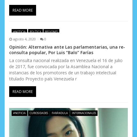
a
READ MORE
s
#NOTICIA
POLÍTICA
REGIONES
agosto 4, 2020
0
Opinión: Alternativa ante Las parlamentarias, una re-
consulta popular, Por Luis “Balo” Farías
La consulta nacional realizada en Venezuela el 16 de julio
de 2017, fue convocada por la Asamblea Nacional a
instancias de los promotores de un trabajo intelectual
titulado Proyecto país Venezuela r
READ MORE
#NOTICIA
CURIOSIDADES
FARÁNDULA
INTERNACIONALES