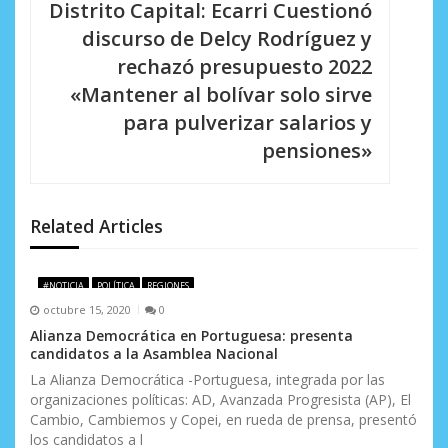
Distrito Capital: Ecarri Cuestionó
c
discurso de Delcy Rodríguez y
i
rechazó presupuesto 2022
«Mantener al bolívar solo sirve
ó
para pulverizar salarios y
n
pensiones»
d
e
Related Articles
e
n
#NOTICIA
POLÍTICA
REGIONES
octubre 15, 2020
0
t
Alianza Democrática en Portuguesa: presenta
r
candidatos a la Asamblea Nacional
La Alianza Democrática -Portuguesa, integrada por las
a
organizaciones políticas: AD, Avanzada Progresista (AP), El
d
Cambio, Cambiemos y Copei, en rueda de prensa, presentó
los candidatos a l