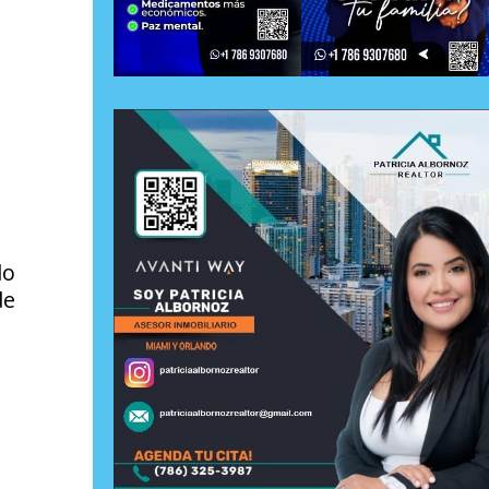
do
de