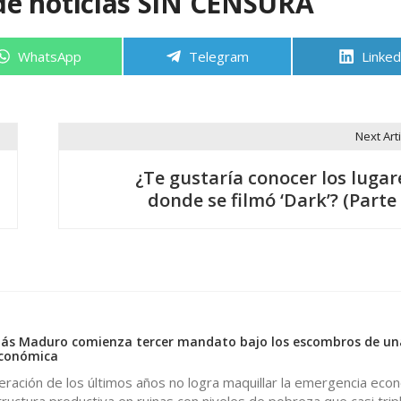
de noticias SIN CENSURA
Compartir
Compartir
Compa
WhatsApp
Telegram
Linked
en
en
en
Next Arti
¿Te gustaría conocer los lugar
donde se filmó ‘Dark’? (Parte 
ás Maduro comienza tercer mandato bajo los escombros de un
económica
ración de los últimos años no logra maquillar la emergencia eco