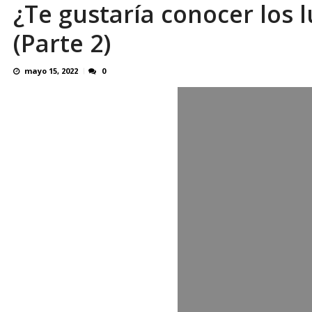
¿Te gustaría conocer los 
Reino Unido dejará millonaria donación médi
(Parte 2)
mayo 15, 2022
0