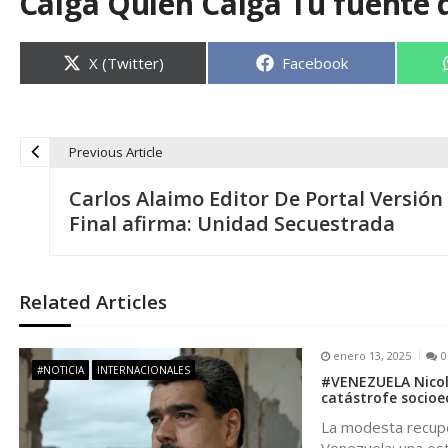
Caiga Quien Caiga Tu fuente 
Compartir
Compartir
X (Twitter)
Facebook
en
en
Previous Article
N
Carlos Alaimo Editor De Portal Versión
a
Final afirma: Unidad Secuestrada
v
Related Articles
e
enero 13, 2025
0
g
#NOTICIA
INTERNACIONALES
#VENEZUELA Nicol
catástrofe socio
a
La modesta recupe