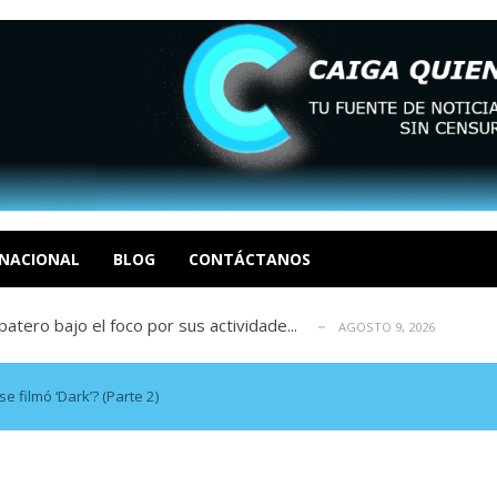
ca en Venezuela tras finalizar su mis...
AGOSTO 9, 2026
dar fondos para afectados por los terr...
AGOSTO 9, 2026
ia deja un policía muerto
NACIONAL
BLOG
CONTÁCTANOS
AGOSTO 9, 2026
atero bajo el foco por sus actividade...
AGOSTO 9, 2026
ció las secuelas que deja la prisión ...
AGOSTO 9, 2026
ca en Venezuela tras finalizar su mis...
AGOSTO 9, 2026
dar fondos para afectados por los terr...
AGOSTO 9, 2026
 filmó ‘Dark’? (Parte 2)
ia deja un policía muerto
AGOSTO 9, 2026
atero bajo el foco por sus actividade...
AGOSTO 9, 2026
ció las secuelas que deja la prisión ...
AGOSTO 9, 2026