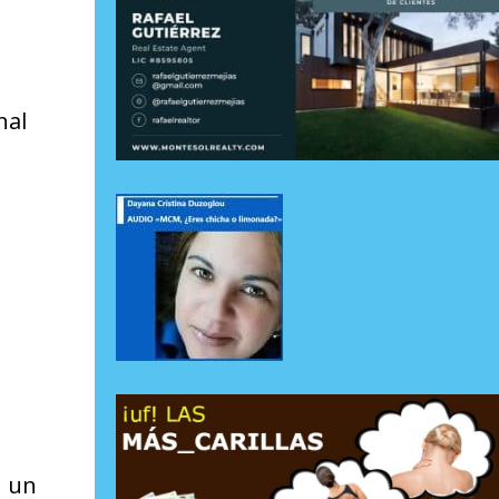
nal
n un