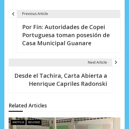
Previous Article
N
Por Fin: Autoridades de Copei
a
Portuguesa toman posesión de
v
Casa Municipal Guanare
e
g
Next Article
a
Desde el Tachira, Carta Abierta a
c
Henrique Capriles Radonski
i
ó
Related Articles
n
d
#NOTICIA
REGIONES