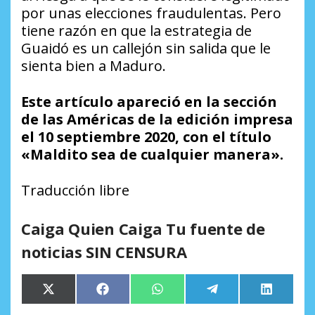
por unas elecciones fraudulentas. Pero
tiene razón en que la estrategia de
Guaidó es un callejón sin salida que le
sienta bien a Maduro.
Este artículo apareció en la sección
de las Américas de la edición impresa
el 10 septiembre 2020, con el título
«Maldito sea de cualquier manera».
Traducción libre
Caiga Quien Caiga Tu fuente de
noticias SIN CENSURA
Compartir
Compartir
Compartir
Compartir
Comparti
X
Facebook
WhatsApp
Telegram
LinkedIn
en
en
en
en
en
(Twitter)