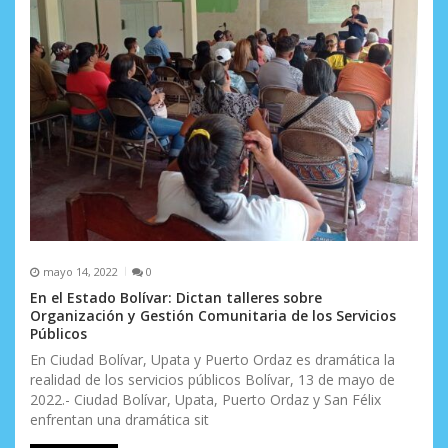
e
e
n
t
r
a
d
a
mayo 14, 2022
0
s
En el Estado Bolívar: Dictan talleres sobre
Organización y Gestión Comunitaria de los Servicios
Públicos
En Ciudad Bolívar, Upata y Puerto Ordaz es dramática la
realidad de los servicios públicos Bolívar, 13 de mayo de
2022.- Ciudad Bolívar, Upata, Puerto Ordaz y San Félix
enfrentan una dramática sit