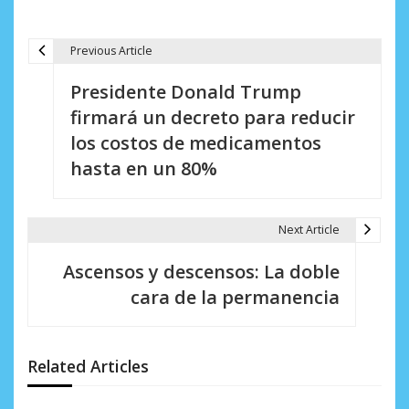
Previous Article
N
Presidente Donald Trump
a
firmará un decreto para reducir
v
los costos de medicamentos
e
hasta en un 80%
g
a
Next Article
c
Ascensos y descensos: La doble
i
cara de la permanencia
ó
n
Related Articles
d