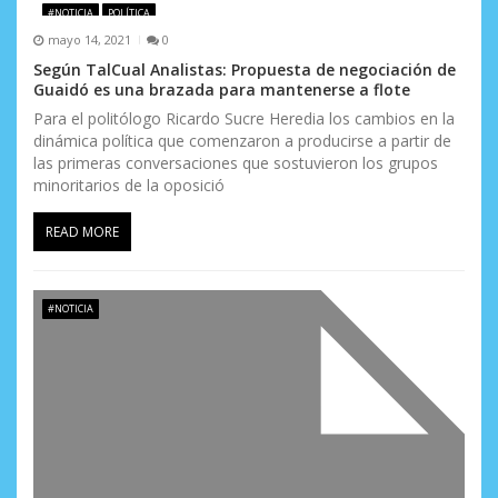
e
#NOTICIA
POLÍTICA
mayo 14, 2021
0
e
Según TalCual Analistas: Propuesta de negociación de
Guaidó es una brazada para mantenerse a flote
n
Para el politólogo Ricardo Sucre Heredia los cambios en la
t
dinámica política que comenzaron a producirse a partir de
las primeras conversaciones que sostuvieron los grupos
r
minoritarios de la oposició
a
READ MORE
d
a
#NOTICIA
s