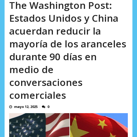
incumplidas...
The Washington Post:
sistemática de derechos humanos en el
AGOSTO 6, 2026
Minister...
Estados Unidos y China
AGOSTO 6, 2026
acuerdan reducir la
mayoría de los aranceles
durante 90 días en
medio de
conversaciones
comerciales
mayo 12, 2025
0