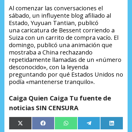
Al comenzar las conversaciones el
sábado, un influyente blog afiliado al
Estado, Yuyuan Tantian, publicó
una caricatura de Bessent corriendo a
Suiza con un carrito de compra vacío. El
domingo, publicó una animación que
mostraba a China rechazando
repetidamente llamadas de un «número
desconocido», con la leyenda
preguntando por qué Estados Unidos no
podía «mantenerse tranquilo».
Caiga Quien Caiga Tu fuente de
noticias SIN CENSURA
Compartir
Compartir
Compartir
Compartir
Comparti
X
Facebook
WhatsApp
Telegram
LinkedIn
en
en
en
en
en
(Twitter)