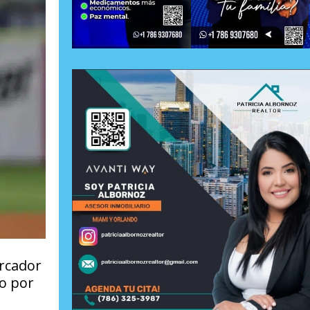
rcador
do por