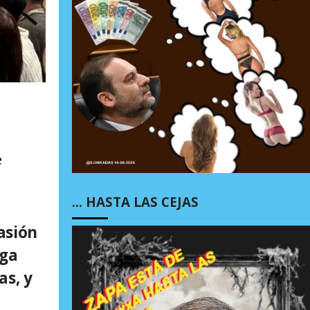
e
… HASTA LAS CEJAS
asión
iga
as, y