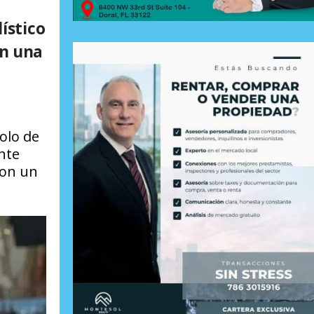
ístico
én una
olo de
ente
con un