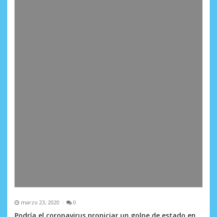
marzo 23, 2020
0
Podría el coronavirus propiciar un golpe de estado en