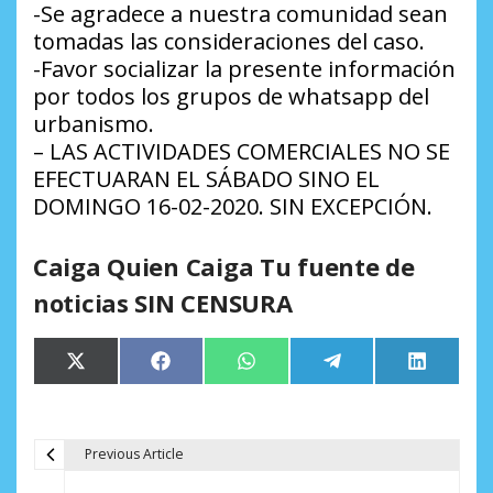
-Se agradece a nuestra comunidad sean
tomadas las consideraciones del caso.
-Favor socializar la presente información
por todos los grupos de whatsapp del
urbanismo.
– LAS ACTIVIDADES COMERCIALES NO SE
EFECTUARAN EL SÁBADO SINO EL
DOMINGO 16-02-2020. SIN EXCEPCIÓN.
Caiga Quien Caiga Tu fuente de
noticias SIN CENSURA
Compartir
Compartir
Compartir
Compartir
Comparti
X
Facebook
WhatsApp
Telegram
LinkedIn
en
en
en
en
en
(Twitter)
Previous Article
N