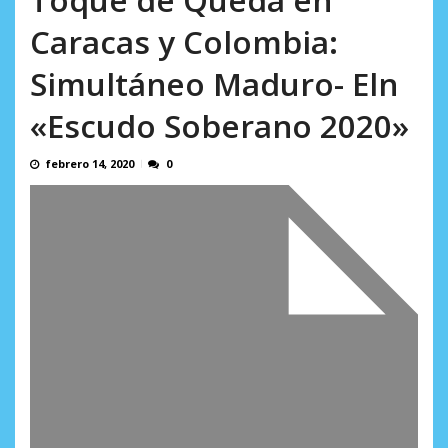
en...
AGOSTO 7, 2026
Caracas y Colombia:
Simultáneo Maduro- Eln
«Escudo Soberano 2020»
febrero 14, 2020
0