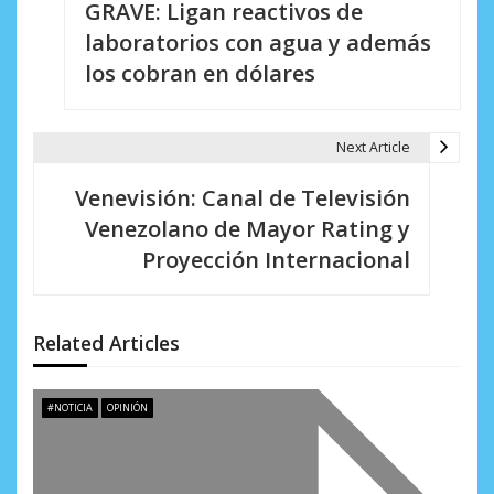
GRAVE: Ligan reactivos de
a
laboratorios con agua y además
v
los cobran en dólares
e
g
Next Article
a
Venevisión: Canal de Televisión
c
Venezolano de Mayor Rating y
i
Proyección Internacional
ó
n
Related Articles
d
e
#NOTICIA
OPINIÓN
e