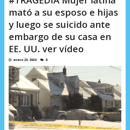
en...
AGOSTO 7, 2026
mató a su esposo e hijas
y luego se suicido ante
embargo de su casa en
EE. UU. ver vídeo
enero 23, 2024
0