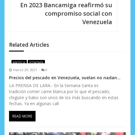
c
En 2023 Bancamiga reafirmó su
i
compromiso social con
Venezuela
ó
n
d
Related Articles
e
#NOTICIA
ECONOMÍA
e
marzo 29, 2021
0
n
Precios del pescado en Venezuela, vuelan no nadan…
LA PRENSA DE LARA.- En la Semana Santa es
t
tradición comer carne blanca por lo que el pescado,
chigüire y babo son unos de los más buscando en estas
r
fechas. Ya en algunas call
a
READ MORE
d
a