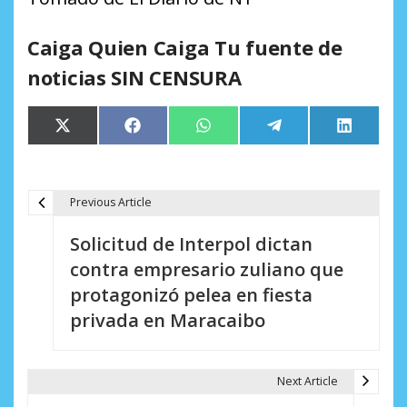
Caiga Quien Caiga Tu fuente de
noticias SIN CENSURA
Compartir
Compartir
Compartir
Compartir
Comparti
X
Facebook
WhatsApp
Telegram
LinkedIn
en
en
en
en
en
(Twitter)
Previous Article
N
Solicitud de Interpol dictan
a
contra empresario zuliano que
v
protagonizó pelea en fiesta
e
privada en Maracaibo
g
a
Next Article