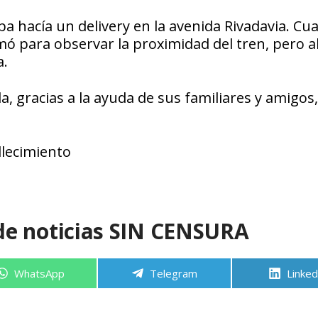
pa hacía un delivery en la avenida Rivadavia. C
somó para observar la proximidad del tren, pero a
a.
 gracias a la ayuda de sus familiares y amigos,
llecimiento
de noticias SIN CENSURA
Compartir
Compartir
Compa
WhatsApp
Telegram
Linked
en
en
en