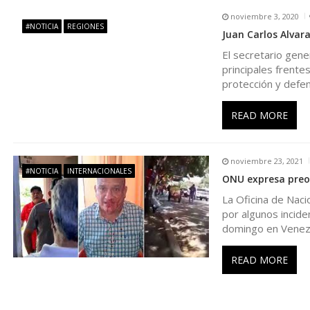
ó
noviembre 3, 2020
n
#NOTICIA
REGIONES
Juan Carlos Alvar
El secretario gene
d
principales frente
protección y defe
e
READ MORE
e
noviembre 23, 2021
n
#NOTICIA
INTERNACIONALES
ONU expresa preoc
La Oficina de Nac
t
por algunos incide
domingo en Venez
r
READ MORE
a