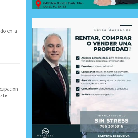
s
do en la
cupación
éste