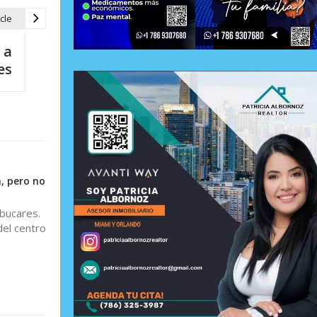
cle
 a
es
, pero no
bucares.
del centro