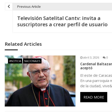
Previous Article
N
Televisión Satelital Cantv: invita a
a
suscriptores a crear perfil de usuario
v
Related Articles
e
abril 3, 2026
0
g
#NOTICIA
NACIONALES
Cardenal Baltazar
aceptó
a
El este de Caraca
En una parroquia 
c
de la ciudad, vive
i
READ MORE