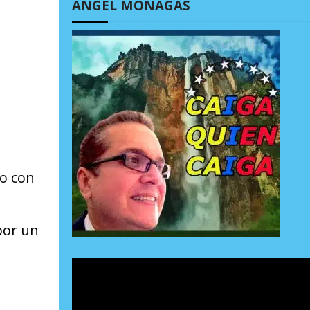
ÁNGEL MONAGAS
n
to con
por un