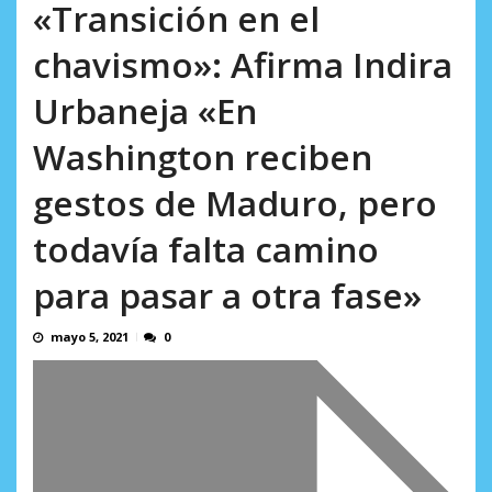
incumplidas...
«Transición en el
AGOSTO 6, 2026
chavismo»: Afirma Indira
Urbaneja «En
Washington reciben
gestos de Maduro, pero
todavía falta camino
para pasar a otra fase»
mayo 5, 2021
0