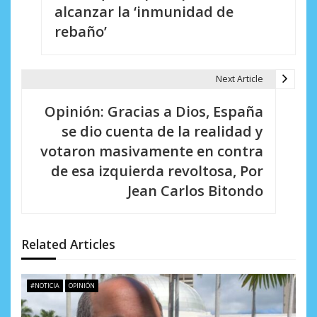
v
alcanzar la ‘inmunidad de
e
rebaño’
g
a
Next Article
c
Opinión: Gracias a Dios, España
i
se dio cuenta de la realidad y
votaron masivamente en contra
ó
de esa izquierda revoltosa, Por
n
Jean Carlos Bitondo
d
e
Related Articles
e
n
#NOTICIA
OPINIÓN
t