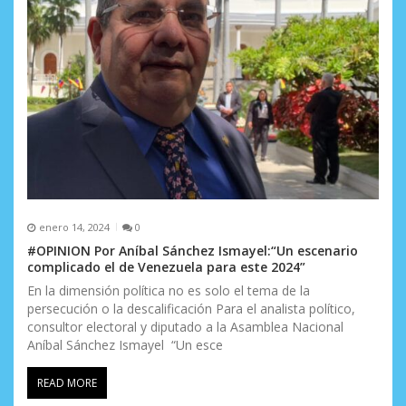
r
a
d
a
s
enero 14, 2024
0
#OPINION Por Aníbal Sánchez Ismayel:“Un escenario
complicado el de Venezuela para este 2024”
En la dimensión política no es solo el tema de la
persecución o la descalificación Para el analista político,
consultor electoral y diputado a la Asamblea Nacional
Aníbal Sánchez Ismayel “Un esce
READ MORE