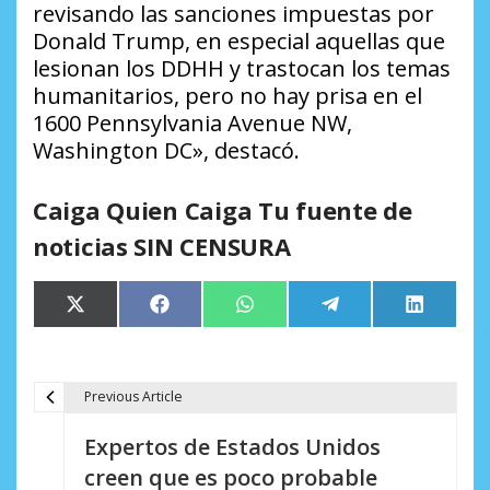
revisando las sanciones impuestas por
Donald Trump, en especial aquellas que
lesionan los DDHH y trastocan los temas
humanitarios, pero no hay prisa en el
1600 Pennsylvania Avenue NW,
Washington DC», destacó.
Caiga Quien Caiga Tu fuente de
noticias SIN CENSURA
Compartir
Compartir
Compartir
Compartir
Comparti
X
Facebook
WhatsApp
Telegram
LinkedIn
en
en
en
en
en
(Twitter)
Previous Article
N
Expertos de Estados Unidos
a
creen que es poco probable