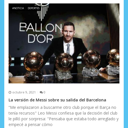
#NOTICIA
DEPORTES
octubre 9, 2021
0
La versión de Messi sobre su salida del Barcelona
“Me emplazaron a buscarme otro club porque el Barça no
tenía recursos" Leo Messi confiesa que la decisión del club
le pilló por sorpresa: "Pensaba que estaba todo arreglado y
empecé a pensar cómo