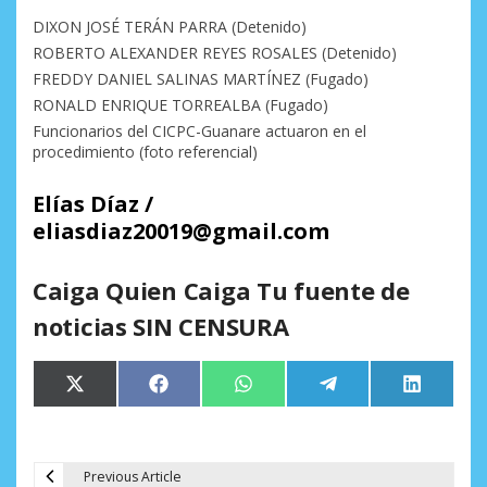
DIXON JOSÉ TERÁN PARRA (Detenido)
ROBERTO ALEXANDER REYES ROSALES (Detenido)
FREDDY DANIEL SALINAS MARTÍNEZ (Fugado)
RONALD ENRIQUE TORREALBA (Fugado)
Funcionarios del CICPC-Guanare actuaron en el
procedimiento (foto referencial)
Elías Díaz /
eliasdiaz20019@gmail.com
Caiga Quien Caiga Tu fuente de
noticias SIN CENSURA
Compartir
Compartir
Compartir
Compartir
Comparti
X
Facebook
WhatsApp
Telegram
LinkedIn
en
en
en
en
en
(Twitter)
Previous Article