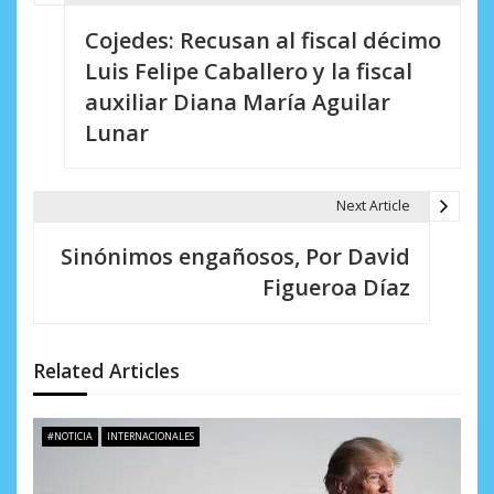
N
Cojedes: Recusan al fiscal décimo
a
Luis Felipe Caballero y la fiscal
v
auxiliar Diana María Aguilar
e
Lunar
g
a
Next Article
c
Sinónimos engañosos, Por David
i
Figueroa Díaz
ó
n
Related Articles
d
e
#NOTICIA
INTERNACIONALES
e