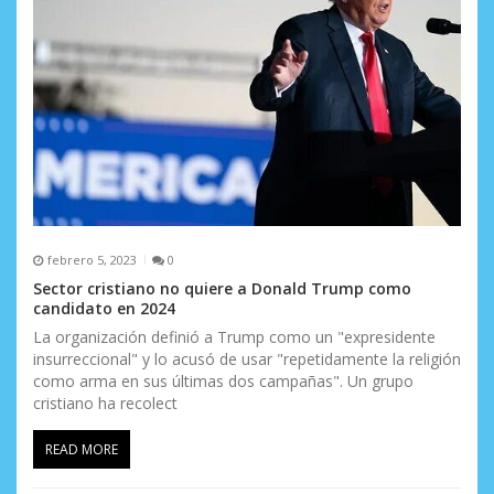
n
t
r
a
d
a
febrero 5, 2023
0
s
Sector cristiano no quiere a Donald Trump como
candidato en 2024
La organización definió a Trump como un "expresidente
insurreccional" y lo acusó de usar "repetidamente la religión
como arma en sus últimas dos campañas". Un grupo
cristiano ha recolect
READ MORE