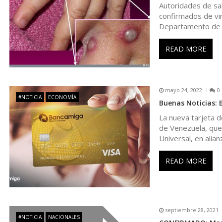
Autoridades de sa
c
confirmados de vir
Departamento de 
i
READ MORE
ó
n
mayo 24, 2022
0
#NOTICIA
ECONOMÍA
Buenas Noticias: 
d
La nueva tarjeta d
de Venezuela, que
e
Universal, en alian
e
READ MORE
n
t
septiembre 28, 2021
#NOTICIA
NACIONALES