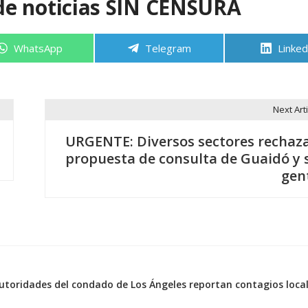
de noticias SIN CENSURA
Compartir
Compartir
Compa
WhatsApp
Telegram
Linked
en
en
en
Next Arti
URGENTE: Diversos sectores rechaz
propuesta de consulta de Guaidó y 
gen
utoridades del condado de Los Ángeles reportan contagios loca