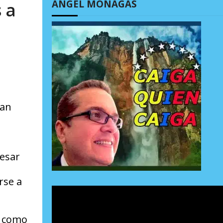
ÁNGEL MONAGAS
 a
ran
pesar
rse a
í como