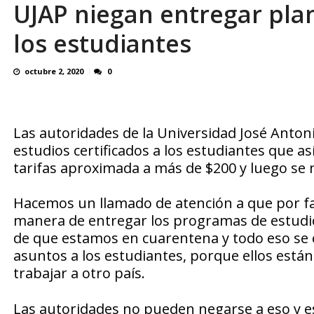
UJAP niegan entregar plan
En 8 meses «876 horas de apagones» El de
los estudiantes
octubre 2, 2020
0
Las autoridades de la Universidad José Antoni
estudios certificados a los estudiantes que a
tarifas aproximada a más de $200 y luego se 
Hacemos un llamado de atención a que por fa
manera de entregar los programas de estudios
de que estamos en cuarentena y todo eso se e
asuntos a los estudiantes, porque ellos está
trabajar a otro país.
Las autoridades no pueden negarse a eso y es