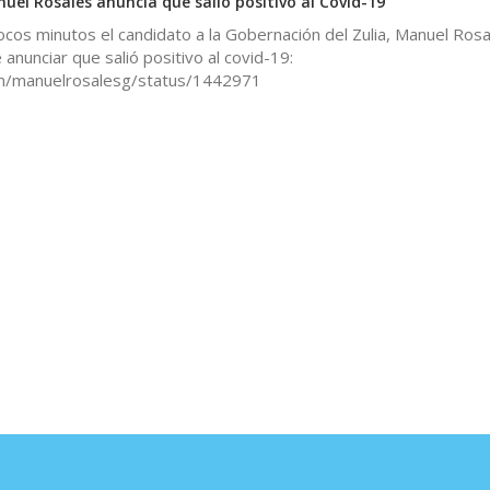
l Rosales anuncia que salió positivo al Covid-19
ocos minutos el candidato a la Gobernación del Zulia, Manuel Rosa
anunciar que salió positivo al covid-19:
om/manuelrosalesg/status/1442971