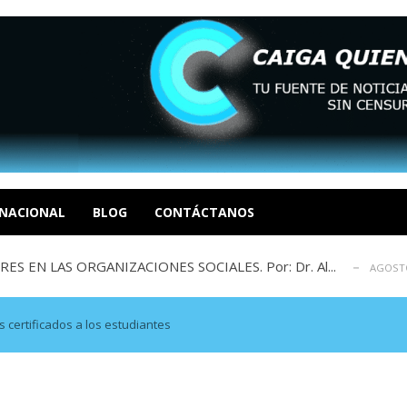
sbastador costo del colapso eléctrico en...
AGOSTO 7, 2026
idad? Por Dayana Cristina Duzoglou L.
AGOSTO 6, 2026
xcusas, apagones y promesas incumplidas...
NACIONAL
BLOG
CONTÁCTANOS
AGOSTO 6, 2026
 EN LAS ORGANIZACIONES SOCIALES. Por: Dr. Al...
AGOSTO
negociación en la política: distinc...
AGOSTO 7, 2026
sbastador costo del colapso eléctrico en...
AGOSTO 7, 2026
idad? Por Dayana Cristina Duzoglou L.
AGOSTO 6, 2026
 certificados a los estudiantes
xcusas, apagones y promesas incumplidas...
AGOSTO 6, 2026
 EN LAS ORGANIZACIONES SOCIALES. Por: Dr. Al...
AGOSTO
negociación en la política: distinc...
AGOSTO 7, 2026