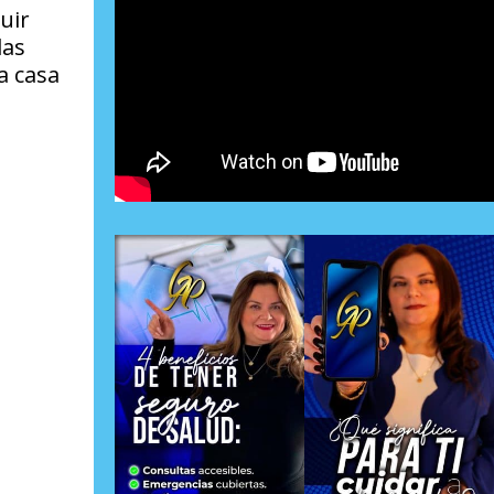
uir
las
a casa