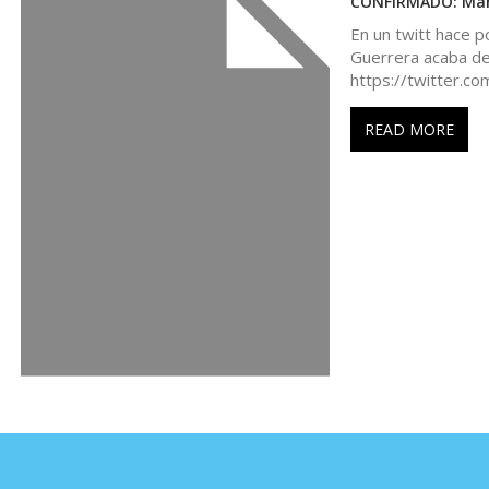
CONFIRMADO: Manue
r
En un twitt hace p
Guerrera acaba de 
https://twitter.c
a
READ MORE
d
a
s