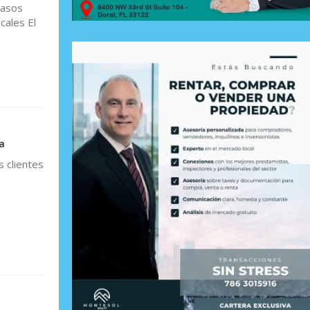
casos
cales El
a
 clientes