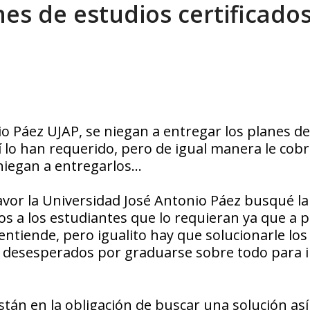
es de estudios certificados
sbastador costo del colapso eléctrico en...
AGOSTO 7, 2026
o Páez UJAP, se niegan a entregar los planes de
sí lo han requerido, pero de igual manera le cob
niegan a entregarlos…
vor la Universidad José Antonio Páez busqué la
 a los estudiantes que lo requieran ya que a 
ntiende, pero igualito hay que solucionarle los
n desesperados por graduarse sobre todo para i
tán en la obligación de buscar una solución as