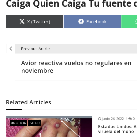
Caiga Quien Caiga Tu fuente 
Compartir
Compartir
X (Twitter)
Facebook
en
en
Previous Article
N
Avior reactiva vuelos no regulares en
a
noviembre
v
e
Related Articles
g
junio 26, 2022
0
#NOTICIA
SALUD
Estados Unidos: A
a
viruela del mono