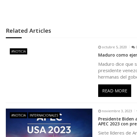
v
e
g
Related Articles
a
octubre 5, 2020
#NOTICIA
Maduro como ejemp
c
Maduro dice que su
presidente venezol
i
hermanas del gob
ó
READ MORE
n
noviembre 3, 2023
#NOTICIA
INTERNACIONALES
d
Presidente Biden 
APEC 2023 con pre
Siete líderes de A