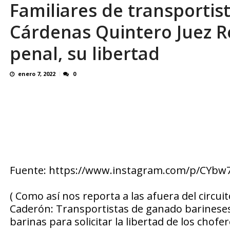
Familiares de transportista
Simeone cierra la puerta a la salida de Juli
Cárdenas Quintero Juez Re
penal, su libertad
enero 7, 2022
0
Fuente: https://www.instagram.com/p/CYbw
( Como así nos reporta a las afuera del circuit
Caderón: Transportistas de ganado barineses p
barinas para solicitar la libertad de los cho