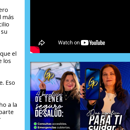
ero
al más
ilio
 su
 que el
e los
e. Eso
ho a la
parte
r