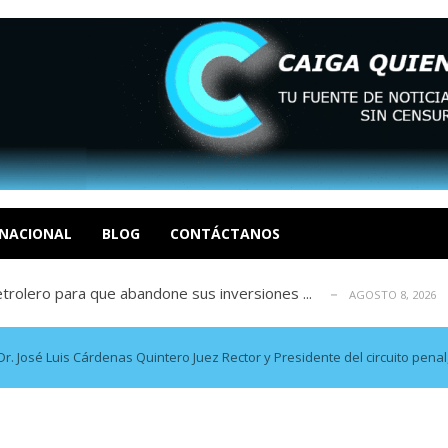
án Álvarez del Atlético
AGOSTO 8, 2026
representante del astro argentino
AGOSTO 8, 2026
deo del dolor político en Venezuela Ci...
NACIONAL
BLOG
CONTÁCTANOS
AGOSTO 8, 2026
olero para que abandone sus inversiones ...
AGOSTO 8, 2026
Barcelona espera una oferta formal
AGOSTO 8, 2026
án Álvarez del Atlético
AGOSTO 8, 2026
representante del astro argentino
AGOSTO 8, 2026
 Dr. José Luis Cárdenas Quintero Juez Rector y Presidente del circuito penal,
deo del dolor político en Venezuela Ci...
AGOSTO 8, 2026
olero para que abandone sus inversiones ...
AGOSTO 8, 2026
Barcelona espera una oferta formal
AGOSTO 8, 2026