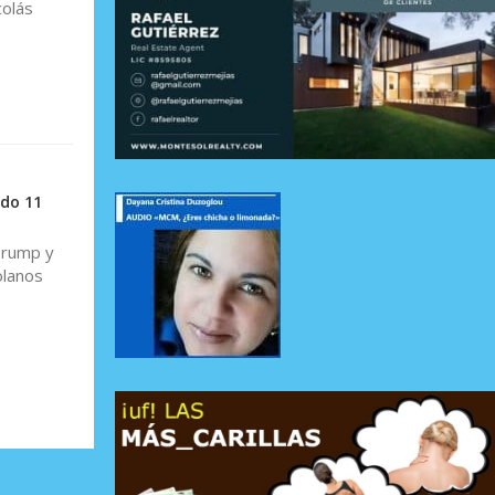
colás
ado 11
Trump y
olanos