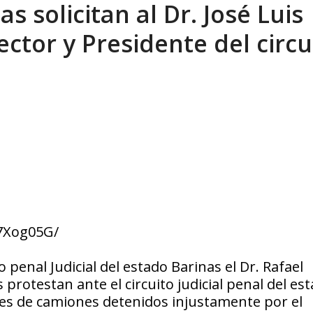
s solicitan al Dr. José Luis
án Álvarez del Atlético
AGOSTO 8, 2026
ctor y Presidente del circu
7Xog05G/
o penal Judicial del estado Barinas el Dr. Rafael
rotestan ante el circuito judicial penal del es
feres de camiones detenidos injustamente por el