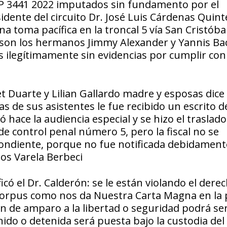
 P 3441 2022 imputados sin fundamento por el
idente del circuito Dr. José Luis Cárdenas Quint
a toma pacífica en la troncal 5 vía San Cristób
 son los hermanos Jimmy Alexander y Yannis Bac
s ilegítimamente sin evidencias por cumplir con
t Duarte y Lilian Gallardo madre y esposas dice
s de sus asistentes le fue recibido un escrito d
mó hace la audiencia especial y se hizo el traslado
de control penal número 5, pero la fiscal no se
pondiente, porque no fue notificada debidament
nos Varela Berbeci
có el Dr. Calderón: se le están violando el derec
Corpus como nos da Nuestra Carta Magna en la 
ión de amparo a la libertad o seguridad podrá se
ido o detenida será puesta bajo la custodia del