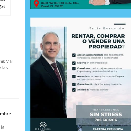
s«
ik V El
 las
umbre
 la