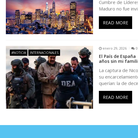
e
Cumbre de Líderes 
Maduro no fue invi
e
READ MORE
n
t
enero 29, 2026
0
#NOTICIA
INTERNACIONALES
El País de España
r
años sin mi famili
La captura de Nico
a
su encarcelamient
querían: la de deci
d
READ MORE
a
s