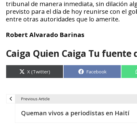
tribunal de manera inmediata, sin dilación al
previsto para el día de hoy reunirse con el
entre otras autoridades que lo amerite.
Robert Alvarado Barinas
Caiga Quien Caiga Tu fuente 
Compartir
Compartir
X (Twitter)
Facebook
en
en
Previous Article
N
Queman vivos a periodistas en Haití
a