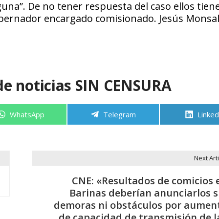
guna”. De no tener respuesta del caso ellos tien
 gobernador encargado comisionado. Jesús Monsa
de noticias SIN CENSURA
Compartir
Compartir
Compa
WhatsApp
Telegram
Linked
en
en
en
Next Arti
CNE: «Resultados de comicios 
Barinas deberían anunciarlos s
demoras ni obstáculos por aumen
de capacidad de transmisión de l