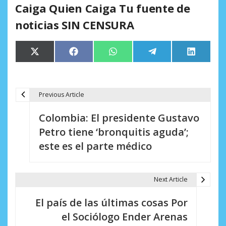
Caiga Quien Caiga Tu fuente de
noticias SIN CENSURA
Compartir
Compartir
Compartir
Compartir
Comparti
X
Facebook
WhatsApp
Telegram
LinkedIn
en
en
en
en
en
(Twitter)
Previous Article
N
Colombia: El presidente Gustavo
a
Petro tiene ‘bronquitis aguda’;
v
este es el parte médico
e
g
Next Article
a
El país de las últimas cosas Por
c
el Sociólogo Ender Arenas