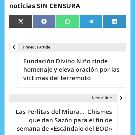
noticias SIN CENSURA
Compartir
Compartir
Compartir
Compartir
Comparti
X
Facebook
WhatsApp
Telegram
LinkedIn
en
en
en
en
en
(Twitter)
Previous Article
N
Fundación Divino Niño rinde
a
homenaje y eleva oración por las
v
víctimas del terremoto
e
g
Next Article
a
Las Perlitas del Miura…. Chismes
c
que dan Sazón para el fin de
i
semana de «Escándalo del BOD»