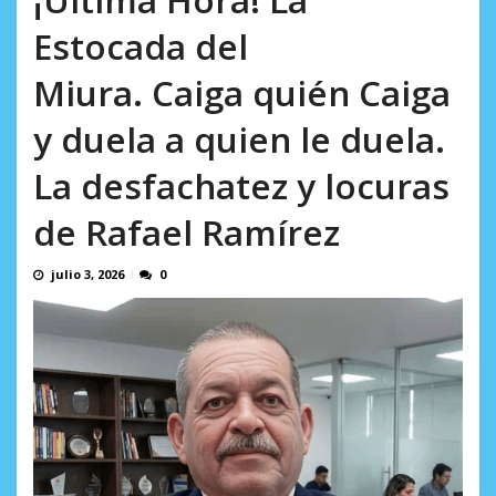
Minister...
AGOSTO 6, 2026
Estocada del
Miura. Caiga quién Caiga
y duela a quien le duela.
La desfachatez y locuras
de Rafael Ramírez
julio 3, 2026
0