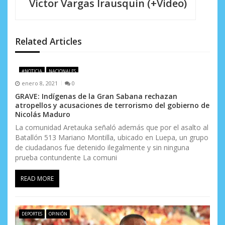
Victor Vargas Irausquin (+Video)
ó
n
d
Related Articles
e
#NOTICIA
NACIONALES
e
enero 8, 2021
0
n
GRAVE: Indígenas de la Gran Sabana rechazan
atropellos y acusaciones de terrorismo del gobierno de
t
Nicolás Maduro
La comunidad Aretauka señaló además que por el asalto al
r
Batallón 513 Mariano Montilla, ubicado en Luepa, un grupo
de ciudadanos fue detenido ilegalmente y sin ninguna
a
prueba contundente La comuni
d
READ MORE
a
s
DEPORTES
OPINIÓN