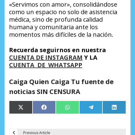
«Servimos con amor», consolidándose
como un espacio no solo de asistencia
médica, sino de profunda calidad
humana y comunitaria ante los
momentos más difíciles de la nación.
Recuerda seguirnos en nuestra
CUENTA DE INSTAGRAM
Y LA
CUENTA DE WHATSAPP
Caiga Quien Caiga Tu fuente de
noticias SIN CENSURA
Compartir
Compartir
Compartir
Compartir
Comparti
X
Facebook
WhatsApp
Telegram
LinkedIn
en
en
en
en
en
(Twitter)
Previous Article