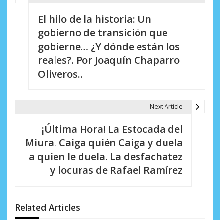
N
El hilo de la historia: Un
a
gobierno de transición que
v
gobierne… ¿Y dónde están los
e
reales?. Por Joaquín Chaparro
Oliveros..
g
a
Next Article
c
i
¡Última Hora! La Estocada del
Miura. Caiga quién Caiga y duela
ó
a quien le duela. La desfachatez
n
y locuras de Rafael Ramírez
d
e
Related Articles
e