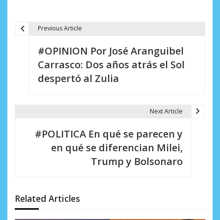
Previous Article
N
#OPINION Por José Aranguibel
a
Carrasco: Dos años atrás el Sol
v
despertó al Zulia
e
g
Next Article
a
#POLITICA En qué se parecen y
c
en qué se diferencian Milei,
i
Trump y Bolsonaro
ó
n
Related Articles
d