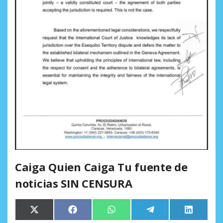
Caiga Quien Caiga Tu fuente de
noticias SIN CENSURA
Compartir
Compartir
Compartir
Compartir
Comparti
X
Facebook
WhatsApp
Telegram
LinkedIn
en
en
en
en
en
(Twitter)