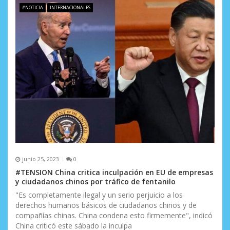
e
#NOTICIA
INTERNACIONALES
e
n
t
r
a
d
a
s
junio 25, 2023
0
#TENSION China critica inculpación en EU de empresas
y ciudadanos chinos por tráfico de fentanilo
"Es completamente ilegal y un serio perjuicio a los
derechos humanos básicos de ciudadanos chinos y de
compañías chinas. China condena esto firmemente", indicó
China criticó este sábado la inculpa