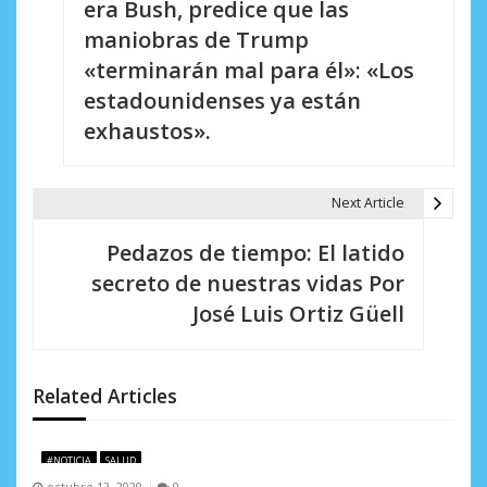
era Bush, predice que las
v
maniobras de Trump
e
«terminarán mal para él»: «Los
estadounidenses ya están
g
exhaustos».
a
c
Next Article
i
Pedazos de tiempo: El latido
ó
secreto de nuestras vidas Por
n
José Luis Ortiz Güell
d
e
Related Articles
e
n
#NOTICIA
SALUD
octubre 12, 2020
0