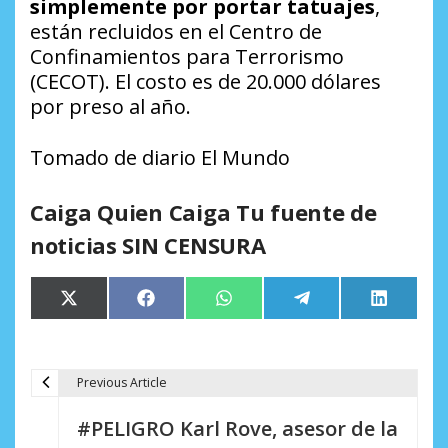
simplemente por portar tatuajes
,
están recluidos en el Centro de
Confinamientos para Terrorismo
(CECOT). El costo es de 20.000 dólares
por preso al año.
Tomado de diario El Mundo
Caiga Quien Caiga Tu fuente de
noticias SIN CENSURA
Compartir
Compartir
Compartir
Compartir
Comparti
X
Facebook
WhatsApp
Telegram
LinkedIn
en
en
en
en
en
(Twitter)
Previous Article
N
#PELIGRO Karl Rove, asesor de la
a