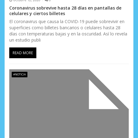
t
Coronavirus sobrevive hasta 28 días en pantallas de
r
celulares y ciertos billetes
El coronavirus que causa la COVID-19 puede sobrevivir en
a
superficies como billetes bancarios o celulares hasta 28
d
días con temperaturas bajas y en la oscuridad. Así lo revela
un estudio publi
a
READ MORE
s
#NOTICIA