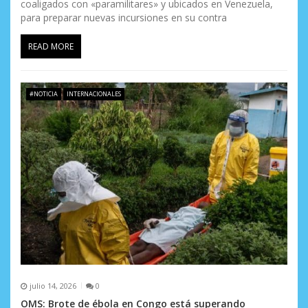
coaligados con «paramilitares» y ubicados en Venezuela,
para preparar nuevas incursiones en su contra
READ MORE
#NOTICIA
INTERNACIONALES
julio 14, 2026
0
OMS: Brote de ébola en Congo está superando