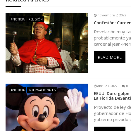
g
noviembre 7, 2022
#NOTICIA
RELIGIÓN
Confesión: Carden
a
Revelación muy ta
probablemente ya 
c
cardenal Jean-Pier
i
READ MORE
ó
n
abril 23, 2022
0
#NOTICIA
INTERNACIONALES
EEUU: Duro golpe 
d
La Florida DeSanti
Proyecto de ley de
e
gobernador de Flor
gobierno privado 