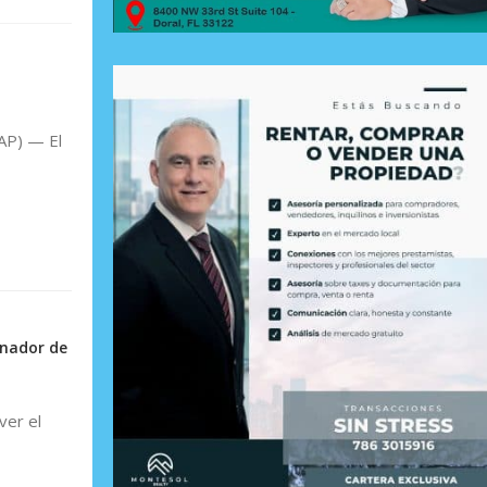
AP) — El
rnador de
ver el