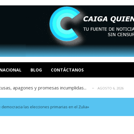
 en un mercado impulsado por el auge de...
AGOSTO 6, 2026
o en La Guaira que hasta ahora no había ...
AGOSTO 6, 2026
celerar las elecciones libres en Vene...
NACIONAL
BLOG
CONTÁCTANOS
AGOSTO 6, 2026
xcusas, apagones y promesas incumplidas...
AGOSTO 6, 2026
tica de derechos humanos en el Minister...
AGOSTO 6, 2026
 en un mercado impulsado por el auge de...
AGOSTO 6, 2026
o en La Guaira que hasta ahora no había ...
AGOSTO 6, 2026
democracia las elecciones primarias en el Zulia»
celerar las elecciones libres en Vene...
AGOSTO 6, 2026
xcusas, apagones y promesas incumplidas...
AGOSTO 6, 2026
tica de derechos humanos en el Minister...
AGOSTO 6, 2026