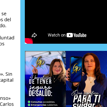
 se
s del
do.
oluntad
tos
». Sin
capital
enso»
 Carlos