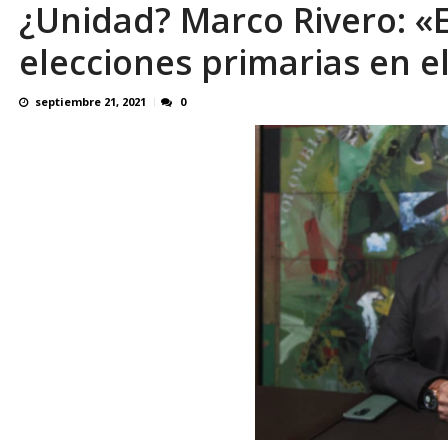
¿Unidad? Marco Rivero: «
Binance despliega su tarjeta en Venezuela
elecciones primarias en el
septiembre 21, 2021
0