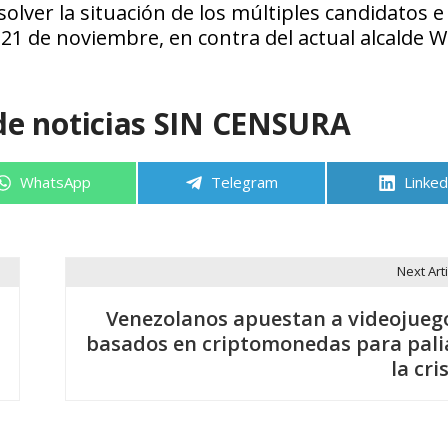
lver la situación de los múltiples candidatos e 
21 de noviembre, en contra del actual alcalde Wi
de noticias SIN CENSURA
Compartir
Compartir
Compa
WhatsApp
Telegram
Linked
en
en
en
Next Arti
Venezolanos apuestan a videojueg
basados en criptomonedas para pali
la cri