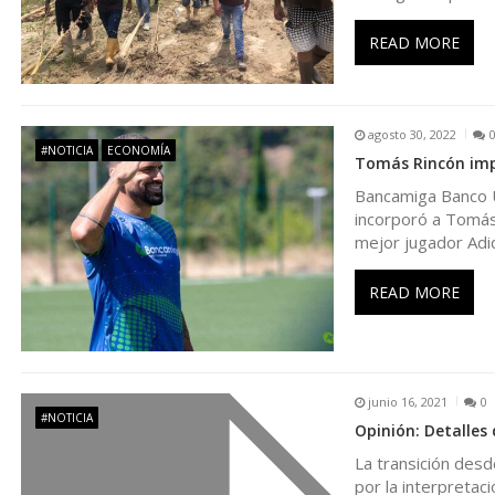
i
ó
READ MORE
n
agosto 30, 2022
d
#NOTICIA
ECONOMÍA
Tomás Rincón imp
Bancamiga Banco Un
e
incorporó a Tomás 
mejor jugador Adi
e
READ MORE
n
t
junio 16, 2021
0
#NOTICIA
r
Opinión: Detalles 
La transición desd
por la interpretac