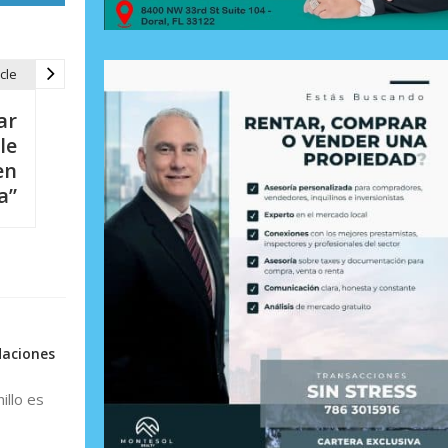
cle
ar
le
en
a”
daciones
illo es