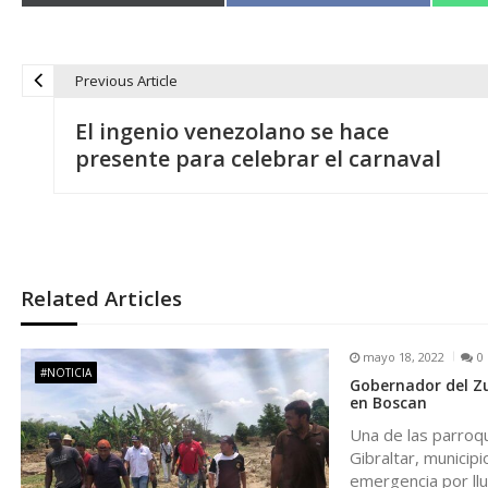
Previous Article
N
El ingenio venezolano se hace
a
presente para celebrar el carnaval
v
e
Related Articles
g
mayo 18, 2022
0
a
#NOTICIA
Gobernador del Zu
en Boscan
c
Una de las parroqu
Gibraltar, municipi
emergencia por llu