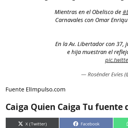
Mientras en el Obelisco de
#
Carnavales con Omar Enrique,
En la Av. Libertador con 37, 
e hija muestran el reflej
pic.twit
— Rosénder Evíes (
Fuente ElImpulso.com
Caiga Quien Caiga Tu fuente 
Compartir
Compartir
X (Twitter)
Facebook
en
en