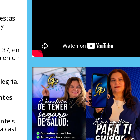
iestas
 y
 37, en
a en un
legría.
ntes
nte su
a casi