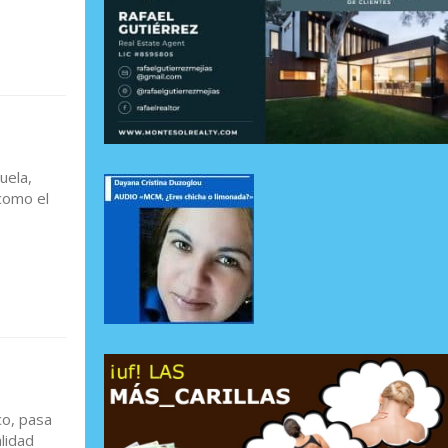
uela,
como el
co, pasa
lidad