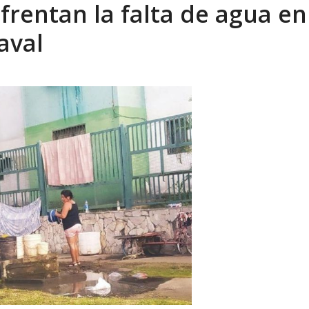
rentan la falta de agua en
eón R
AGOSTO 8, 2026
aval