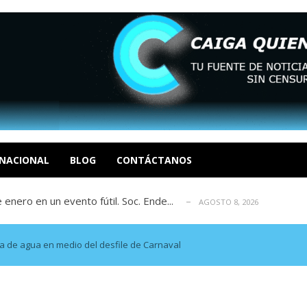
eón R
AGOSTO 8, 2026
tratégica, Realpolitik y el Desmante...
AGOSTO 8, 2026
 García
NACIONAL
BLOG
CONTÁCTANOS
AGOSTO 7, 2026
 enero en un evento fútil. Soc. Ende...
AGOSTO 8, 2026
osé Luis Centeno S
AGOSTO 8, 2026
eón R
AGOSTO 8, 2026
tratégica, Realpolitik y el Desmante...
AGOSTO 8, 2026
ta de agua en medio del desfile de Carnaval
 García
AGOSTO 7, 2026
 enero en un evento fútil. Soc. Ende...
AGOSTO 8, 2026
osé Luis Centeno S
AGOSTO 8, 2026