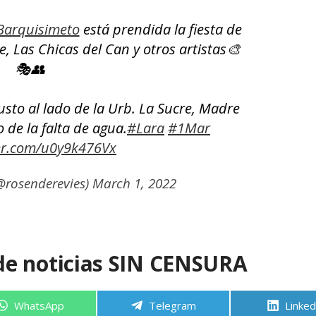
Barquisimeto
está prendida la fiesta de
 Las Chicas del Can y otros artistas🎨
🎭👥
justo al lado de la Urb. La Sucre, Madre
o de la falta de agua.
#Lara
#1Mar
ter.com/u0y9k476Vx
@rosenderevies)
March 1, 2022
de noticias SIN CENSURA
Compartir
Compartir
Compa
WhatsApp
Telegram
Linked
en
en
en