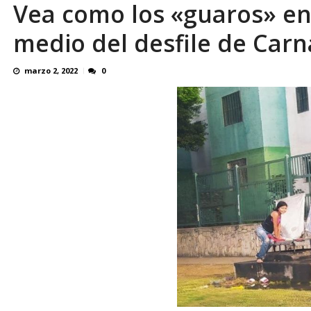
Vea como los «guaros» enf
¿QUE PROTEGES TU? Por: Miguel Ángel L
medio del desfile de Carn
marzo 2, 2022
0