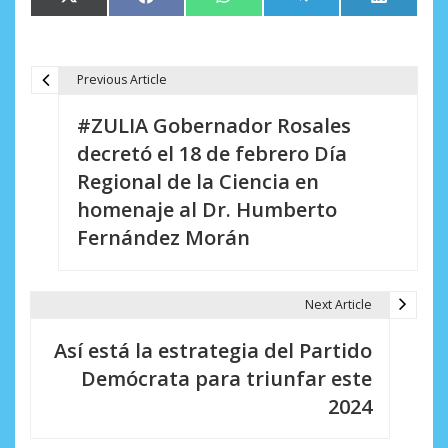
X
Facebook
WhatsApp
Telegram
LinkedIn
en
en
en
en
en
(Twitter)
Previous Article
N
#ZULIA Gobernador Rosales
a
decretó el 18 de febrero Día
v
Regional de la Ciencia en
e
homenaje al Dr. Humberto
Fernández Morán
g
a
Next Article
c
i
Así está la estrategia del Partido
Demócrata para triunfar este
ó
2024
n