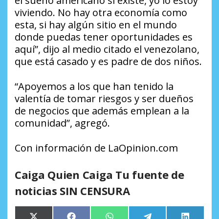
el sueño americano sí existe, yo lo estoy
viviendo. No hay otra economía como
esta, si hay algún sitio en el mundo
donde puedas tener oportunidades es
aquí”, dijo al medio citado el venezolano,
que está casado y es padre de dos niños.
“Apoyemos a los que han tenido la
valentía de tomar riesgos y ser dueños
de negocios que además emplean a la
comunidad”, agregó.
Con información de LaOpinion.com
Caiga Quien Caiga Tu fuente de
noticias SIN CENSURA
Compartir
Compartir
Compartir
Compartir
Comparti