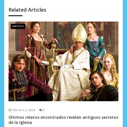
d
Related Articles
e
e
#NOTICIA
n
t
r
a
d
a
s
febrero 2, 2026
0
Últimos relatos encontrados revelan antiguos secretos
de la Iglesia