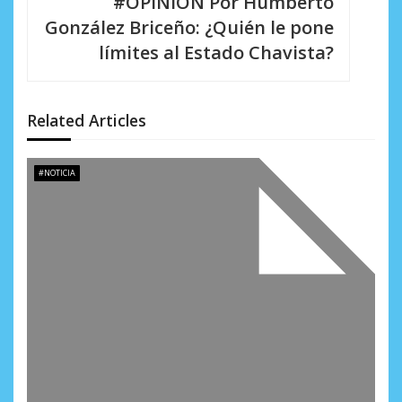
#OPINION Por Humberto
i
González Briceño: ¿Quién le pone
límites al Estado Chavista?
ó
n
d
Related Articles
e
#NOTICIA
e
n
t
r
a
d
a