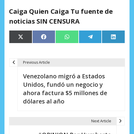
Caiga Quien Caiga Tu fuente de
noticias SIN CENSURA
Compartir
Compartir
Compartir
Compartir
Comparti
X
Facebook
WhatsApp
Telegram
LinkedIn
en
en
en
en
en
(Twitter)
Previous Article
N
Venezolano migró a Estados
a
Unidos, fundó un negocio y
v
ahora factura $5 millones de
e
dólares al año
g
a
Next Article
c