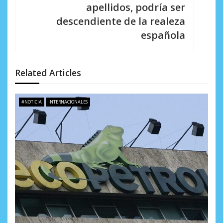
c
apellidos, podría ser
i
descendiente de la realeza
española
ó
n
d
Related Articles
e
#NOTICIA
INTERNACIONALES
e
n
t
r
a
d
a