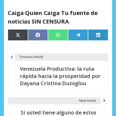
Caiga Quien Caiga Tu fuente de
noticias SIN CENSURA
Compartir
Compartir
Compartir
Compartir
Comparti
X
Facebook
WhatsApp
Telegram
LinkedIn
en
en
en
en
en
(Twitter)
Previous Article
N
Venezuela Productiva: la ruta
a
rápida hacia la prosperidad por
v
Dayana Cristina Duzoglou
e
g
Next Article
a
Si usted tiene alguno de estos