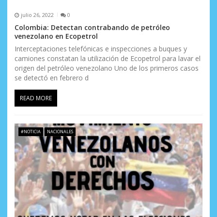
s
julio 26, 2022
0
Colombia: Detectan contrabando de petróleo
venezolano en Ecopetrol
Interceptaciones telefónicas e inspecciones a buques y
camiones constatan la utilización de Ecopetrol para lavar el
origen del petróleo venezolano Uno de los primeros casos
se detectó en febrero d
READ MORE
#NOTICIA
NACIONALES