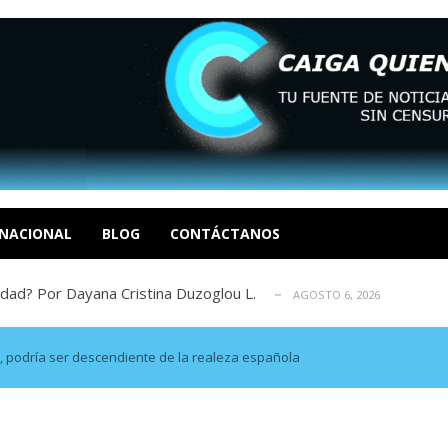
xcusas, apagones y promesas incumplidas...
AGOSTO 6, 2026
tica de derechos humanos en el Minister...
AGOSTO 6, 2026
 en un mercado impulsado por el auge de...
NACIONAL
BLOG
CONTÁCTANOS
AGOSTO 6, 2026
sbastador costo del colapso eléctrico en...
AGOSTO 7, 2026
idad? Por Dayana Cristina Duzoglou L.
AGOSTO 6, 2026
xcusas, apagones y promesas incumplidas...
AGOSTO 6, 2026
tica de derechos humanos en el Minister...
AGOSTO 6, 2026
s, podría ser descendiente de la realeza española
 en un mercado impulsado por el auge de...
AGOSTO 6, 2026
sbastador costo del colapso eléctrico en...
AGOSTO 7, 2026
idad? Por Dayana Cristina Duzoglou L.
AGOSTO 6, 2026