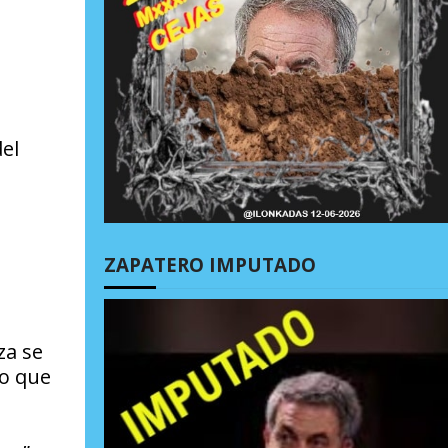
el
ZAPATERO IMPUTADO
za se
lo que