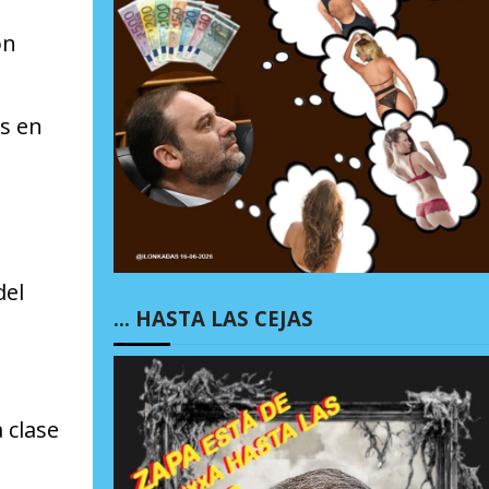
on
as en
del
… HASTA LAS CEJAS
 clase