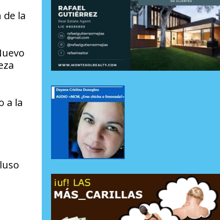
 de la
 Nuevo
eza
 a la
cluso