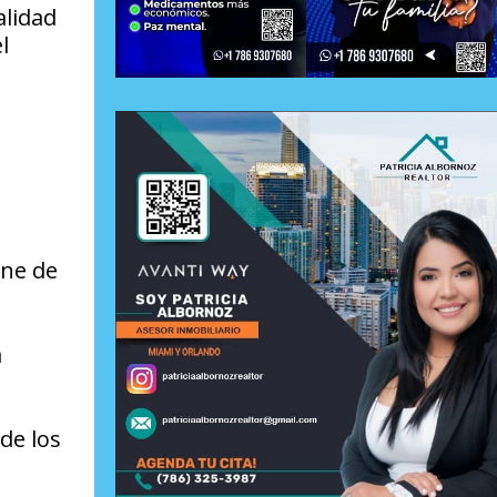
alidad
l
ene de
a
de los