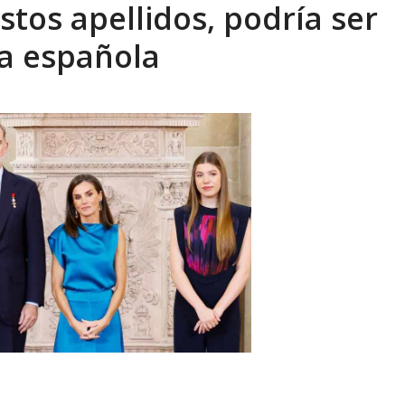
stos apellidos, podría ser
xcusas, apagones y promesas incumplidas...
AGOSTO 6, 2026
za española