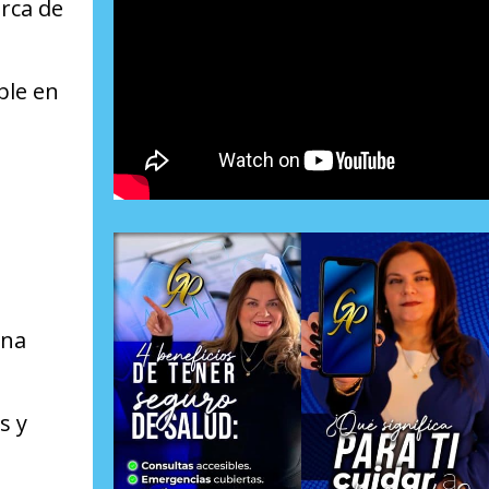
erca de
ble en
ina
s y