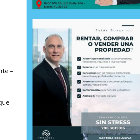
nte –
 que