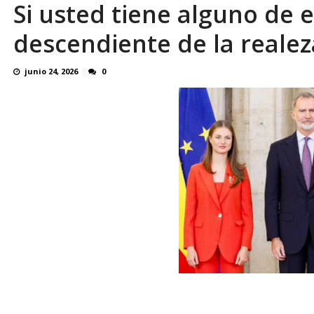
Si usted tiene alguno de e
El último que apague la luz: 17 años de e
descendiente de la reale
junio 24, 2026
0