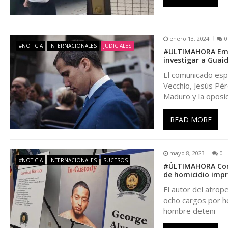
ó
n
enero 13, 2024
0
#NOTICIA
INTERNACIONALES
JUDICIALES
#ULTIMAHORA Empre
d
investigar a Guai
El comunicado espe
e
Vecchio, Jesús Pér
Maduro y la oposi
e
READ MORE
n
mayo 8, 2023
0
t
#NOTICIA
INTERNACIONALES
SUCESOS
#ÚLTIMAHORA Cond
de homicidio imp
r
El autor del atrop
ocho cargos por ho
hombre deteni
a