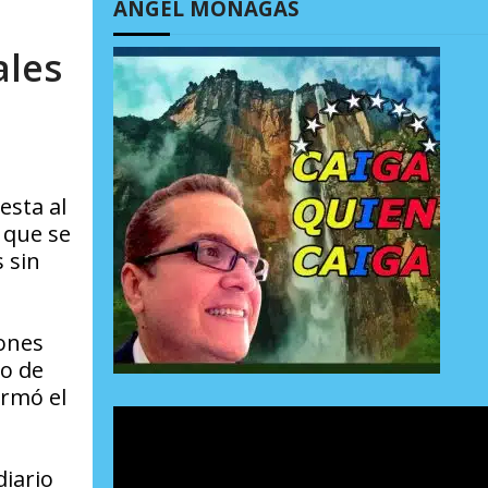
ÁNGEL MONAGAS
ales
esta al
 que se
 sin
iones
to de
ormó el
iario