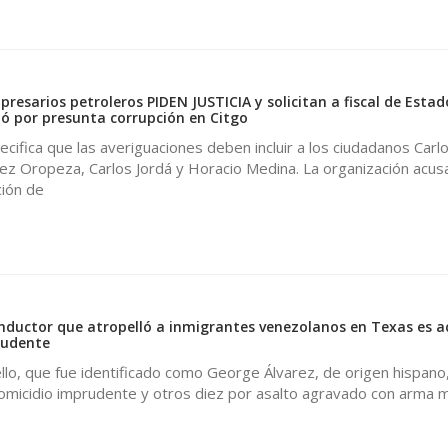
sarios petroleros PIDEN JUSTICIA y solicitan a fiscal de Estad
dó por presunta corrupción en Citgo
cifica que las averiguaciones deben incluir a los ciudadanos Carl
ez Oropeza, Carlos Jordá y Horacio Medina. La organización acus
ción de
uctor que atropelló a inmigrantes venezolanos en Texas es 
rudente
ello, que fue identificado como George Álvarez, de origen hispano,
micidio imprudente y otros diez por asalto agravado con arma mo