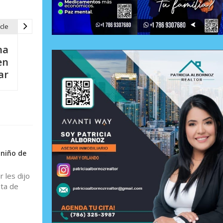
cle
na
en
ar
 niño de
 les dijo
sta de