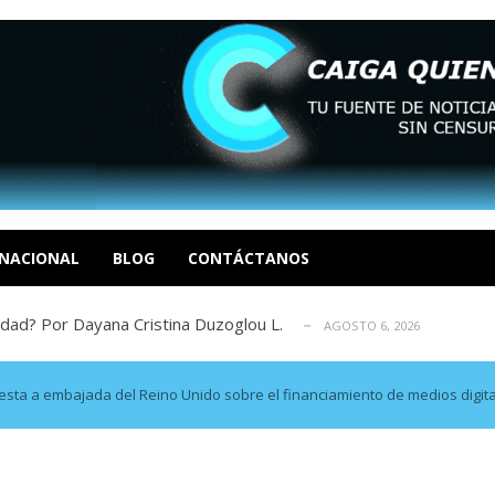
tica de derechos humanos en el Minister...
AGOSTO 6, 2026
 en un mercado impulsado por el auge de...
AGOSTO 6, 2026
o en La Guaira que hasta ahora no había ...
NACIONAL
BLOG
CONTÁCTANOS
AGOSTO 6, 2026
idad? Por Dayana Cristina Duzoglou L.
AGOSTO 6, 2026
xcusas, apagones y promesas incumplidas...
AGOSTO 6, 2026
tica de derechos humanos en el Minister...
AGOSTO 6, 2026
 en un mercado impulsado por el auge de...
AGOSTO 6, 2026
sta a embajada del Reino Unido sobre el financiamiento de medios digit
o en La Guaira que hasta ahora no había ...
AGOSTO 6, 2026
idad? Por Dayana Cristina Duzoglou L.
AGOSTO 6, 2026
xcusas, apagones y promesas incumplidas...
AGOSTO 6, 2026