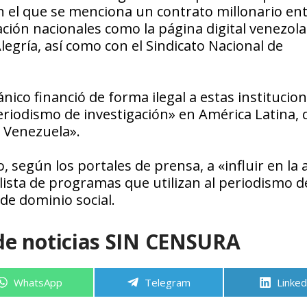
en el que se menciona un contrato millonario ent
ión nacionales como la página digital venezol
Alegría, así como con el Sindicato Nacional de
nico financió de forma ilegal a estas institucio
riodismo de investigación» en América Latina, 
 Venezuela».
, según los portales de prensa, a «influir en la
 lista de programas que utilizan al periodismo d
e dominio social.
de noticias SIN CENSURA
Compartir
Compartir
Compa
WhatsApp
Telegram
Linked
en
en
en