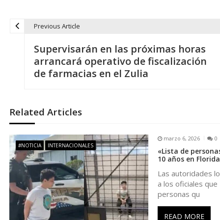
Previous Article
N
Supervisarán en las próximas horas
a
arrancará operativo de fiscalización
de farmacias en el Zulia
v
e
Related Articles
g
marzo 6, 2026
0
#NOTICIA
INTERNACIONALES
«Lista de persona
a
10 años en Florida
Las autoridades lo
c
a los oficiales que
personas qu
i
READ MORE