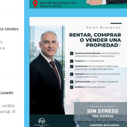
os Unidos
os
a a
acusado
 recibió
rtal. El