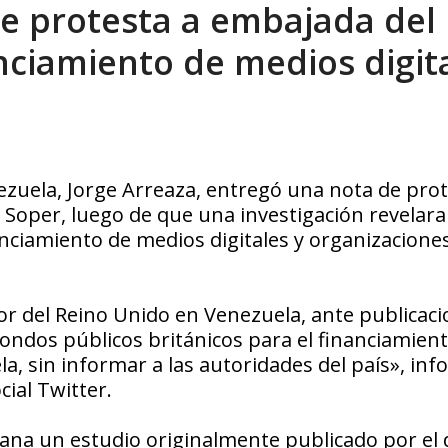
e protesta a embajada del
tica de derechos humanos en el Minister...
AGOSTO 6, 2026
nciamiento de medios digit
ezuela, Jorge Arreaza, entregó una nota de prot
Soper, luego de que una investigación revelara
nciamiento de medios digitales y organizaciones
r del Reino Unido en Venezuela, ante publicac
fondos públicos británicos para el financiamien
a, sin informar a las autoridades del país», inf
cial Twitter.
na un estudio originalmente publicado por el d