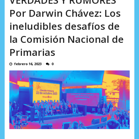
incumplidas...
AGOSTO 6, 2026
Por Darwin Chávez: Los
ineludibles desafíos de
la Comisión Nacional de
Primarias
febrero 16, 2023
0