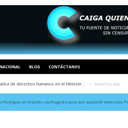
 en un mercado impulsado por el auge de...
AGOSTO 6, 2026
o en La Guaira que hasta ahora no había ...
AGOSTO 6, 2026
celerar las elecciones libres en Vene...
NACIONAL
BLOG
CONTÁCTANOS
AGOSTO 6, 2026
xcusas, apagones y promesas incumplidas...
AGOSTO 6, 2026
tica de derechos humanos en el Minister...
AGOSTO 6, 2026
 en un mercado impulsado por el auge de...
AGOSTO 6, 2026
o en La Guaira que hasta ahora no había ...
AGOSTO 6, 2026
lcy Rodríguez en el poder, naufragará lo poco que queda de Venezuela. Po
celerar las elecciones libres en Vene...
AGOSTO 6, 2026
xcusas, apagones y promesas incumplidas...
AGOSTO 6, 2026
tica de derechos humanos en el Minister...
AGOSTO 6, 2026