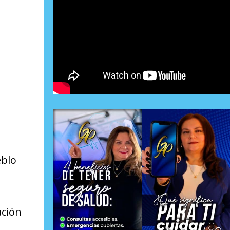
eblo
ación