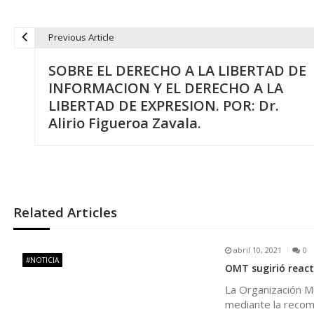
Previous Article
N
SOBRE EL DERECHO A LA LIBERTAD DE
a
INFORMACION Y EL DERECHO A LA
LIBERTAD DE EXPRESION. POR: Dr.
v
Alirio Figueroa Zavala.
e
g
Related Articles
a
abril 10, 2021
0
c
#NOTICIA
OMT sugirió react
La Organización Mu
i
mediante la recome