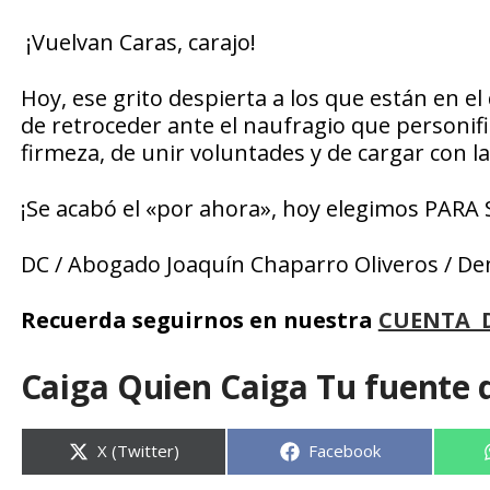
¡Vuelvan Caras, carajo!
Hoy, ese grito despierta a los que están en e
de retroceder ante el naufragio que personifi
firmeza, de unir voluntades y de cargar con la 
¡Se acabó el «por ahora», hoy elegimos PARA
DC / Abogado Joaquín Chaparro Oliveros / De
Recuerda seguirnos en nuestra
CUENTA 
Caiga Quien Caiga Tu fuente 
Compartir
Compartir
X (Twitter)
Facebook
en
en