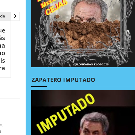
cle
ue
ás
na
no
is
ra
ZAPATERO IMPUTADO
o,
s