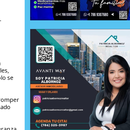
.
a
n
les,
lo se
 romper
nado
eranza