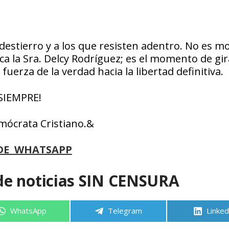
l destierro y a los que resisten adentro. No es 
ca la Sra. Delcy Rodríguez; es el momento de gi
fuerza de la verdad hacia la libertad definitiva.
 SIEMPRE!
mócrata Cristiano.&
DE WHATSAPP
de noticias SIN CENSURA
Compartir
Compartir
Compa
WhatsApp
Telegram
Linked
en
en
en