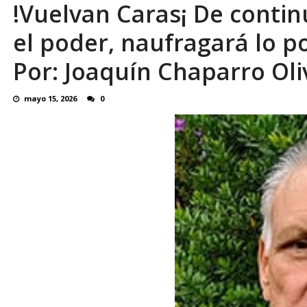
!Vuelvan Caras¡ De contin
Binance despliega su tarjeta en Venezuela
el poder, naufragará lo 
Por: Joaquín Chaparro Oli
mayo 15, 2026
0