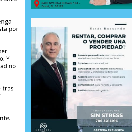
enga
sta por
ser
o. Y
tad no
 tras
r
nte.