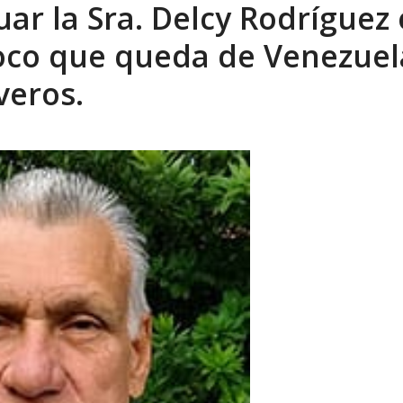
uar la Sra. Delcy Rodríguez
 en un mercado impulsado por el auge de...
AGOSTO 6, 2026
poco que queda de Venezuel
veros.