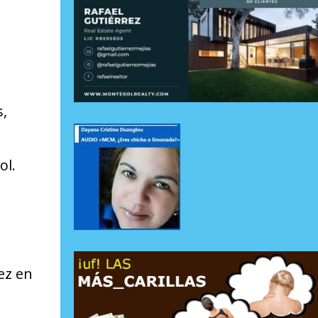
s,
ol.
ez en