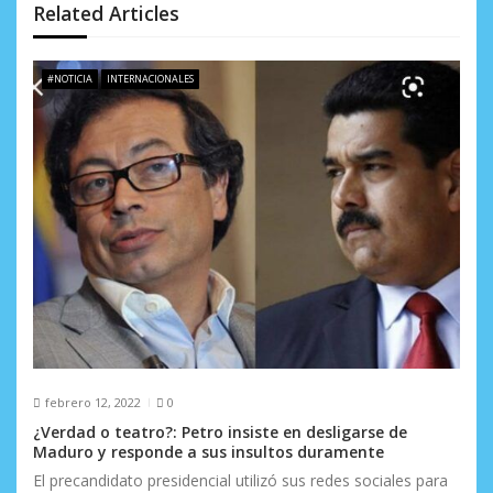
d
Related Articles
e
#NOTICIA
INTERNACIONALES
e
n
t
r
a
d
a
s
febrero 12, 2022
0
¿Verdad o teatro?: Petro insiste en desligarse de
Maduro y responde a sus insultos duramente
El precandidato presidencial utilizó sus redes sociales para