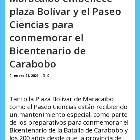
El último que apague la luz: 17 años de excusas,
plaza Bolívar y el Paseo
apagones y promesas incumplidas...
agosto 6, 2026
Ciencias para
conmemorar el
Bicentenario de
Carabobo
enero 21, 2021
0
Tanto la Plaza Bolívar de Maracaibo
como el Paseo Ciencias están recibiendo
un mantenimiento especial, como parte
de los preparativos para conmemorar el
Bicentenario de la Batalla de Carabobo y
los 200 años desde que la provincia de