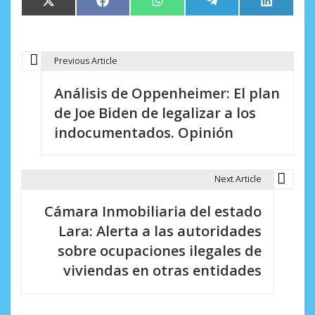
Compartir
Compartir
Compartir
Compartir
Comparti
X
Facebook
WhatsApp
Telegram
LinkedIn
en
en
en
en
en
(Twitter)
Previous Article
N
Análisis de Oppenheimer: El plan
a
de Joe Biden de legalizar a los
v
indocumentados. Opinión
e
g
Next Article
a
Cámara Inmobiliaria del estado
c
Lara: Alerta a las autoridades
i
sobre ocupaciones ilegales de
viviendas en otras entidades
ó
n