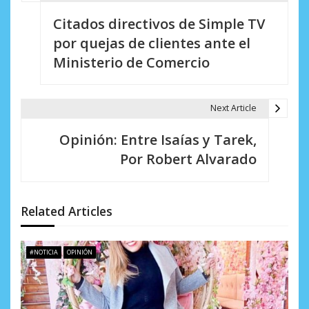
N
Citados directivos de Simple TV
a
por quejas de clientes ante el
v
Ministerio de Comercio
e
g
Next Article
a
Opinión: Entre Isaías y Tarek,
c
Por Robert Alvarado
i
ó
Related Articles
n
d
#NOTICIA
OPINIÓN
e
e