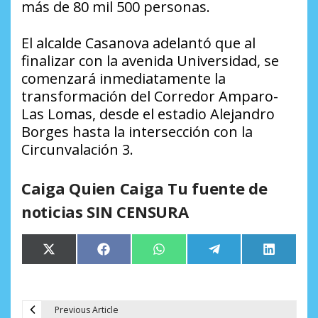
más de 80 mil 500 personas.
El alcalde Casanova adelantó que al
finalizar con la avenida Universidad, se
comenzará inmediatamente la
transformación del Corredor Amparo-
Las Lomas, desde el estadio Alejandro
Borges hasta la intersección con la
Circunvalación 3.
Caiga Quien Caiga Tu fuente de
noticias SIN CENSURA
Compartir
Compartir
Compartir
Compartir
Comparti
X
Facebook
WhatsApp
Telegram
LinkedIn
en
en
en
en
en
(Twitter)
Previous Article