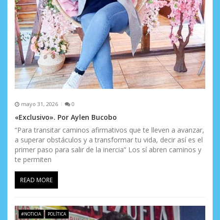
n
t
r
a
d
a
mayo 31, 2026
0
s
«Exclusivo». Por Aylen Bucobo
“Para transitar caminos afirmativos que te lleven a avanzar,
a superar obstáculos y a transformar tu vida, decir así es el
primer paso para salir de la inercia” Los sí abren caminos y
te permiten
READ MORE
#NOTICIA
POLÍTICA