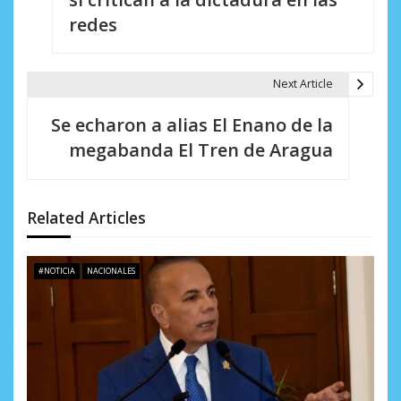
redes
g
a
Next Article
c
i
Se echaron a alias El Enano de la
megabanda El Tren de Aragua
ó
n
d
Related Articles
e
#NOTICIA
NACIONALES
e
n
t
r