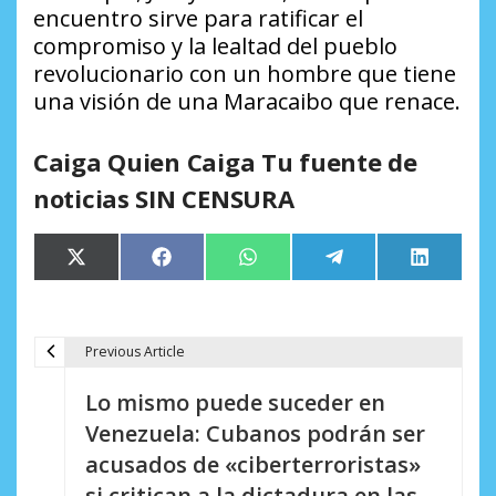
encuentro sirve para ratificar el
compromiso y la lealtad del pueblo
revolucionario con un hombre que tiene
una visión de una Maracaibo que renace.
Caiga Quien Caiga Tu fuente de
noticias SIN CENSURA
Compartir
Compartir
Compartir
Compartir
Comparti
X
Facebook
WhatsApp
Telegram
LinkedIn
en
en
en
en
en
(Twitter)
Previous Article
N
Lo mismo puede suceder en
a
Venezuela: Cubanos podrán ser
v
acusados de «ciberterroristas»
e
si critican a la dictadura en las