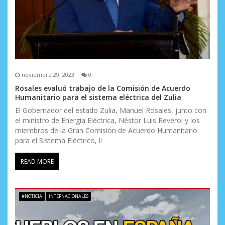
a
d
a
s
noviembre 29, 2023
0
Rosales evaluó trabajo de la Comisión de Acuerdo
Humanitario para el sistema eléctrica del Zulia
El Gobernador del estado Zulia, Manuel Rosales, junto con
el ministro de Energía Eléctrica, Néstor Luis Reverol y los
miembros de la Gran Comisión de Acuerdo Humanitario
para el Sistema Eléctrico, li
READ MORE
#NOTICIA
INTERNACIONALES