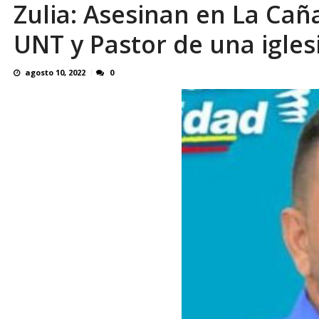
Zulia: Asesinan en La Ca
¿QUE PROTEGES TU? Por: Miguel Ángel L
UNT y Pastor de una iglesi
agosto 10, 2022
0