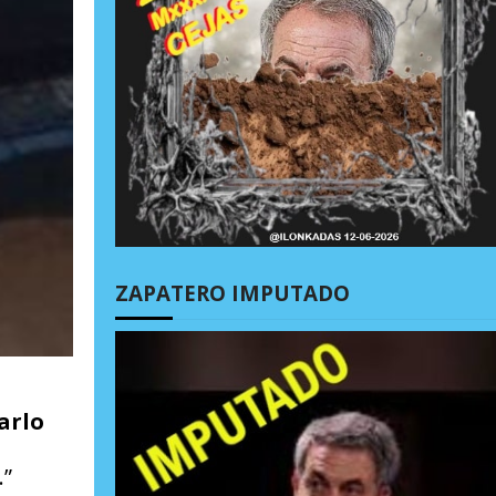
ZAPATERO IMPUTADO
arlo
.”