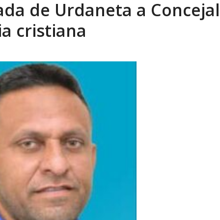
ñada de Urdaneta a Concejal
eón R
AGOSTO 8, 2026
a cristiana