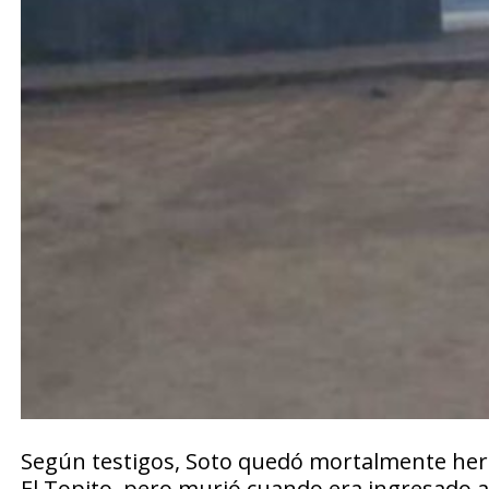
Según testigos, Soto quedó mortalmente herido
El Topito, pero murió cuando era ingresado a