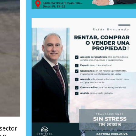
sector
 el