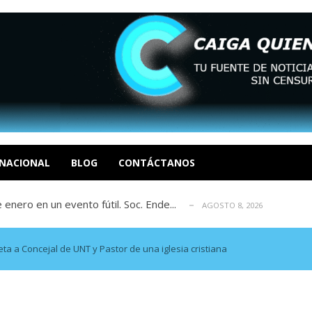
eón R
AGOSTO 8, 2026
tratégica, Realpolitik y el Desmante...
AGOSTO 8, 2026
 García
NACIONAL
BLOG
CONTÁCTANOS
AGOSTO 7, 2026
 enero en un evento fútil. Soc. Ende...
AGOSTO 8, 2026
osé Luis Centeno S
AGOSTO 8, 2026
eón R
AGOSTO 8, 2026
tratégica, Realpolitik y el Desmante...
AGOSTO 8, 2026
a a Concejal de UNT y Pastor de una iglesia cristiana
 García
AGOSTO 7, 2026
 enero en un evento fútil. Soc. Ende...
AGOSTO 8, 2026
osé Luis Centeno S
AGOSTO 8, 2026