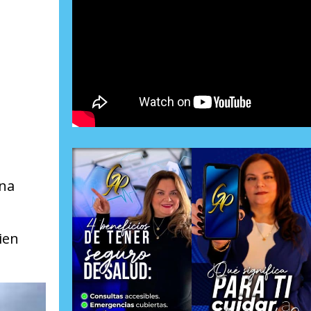
una
ien