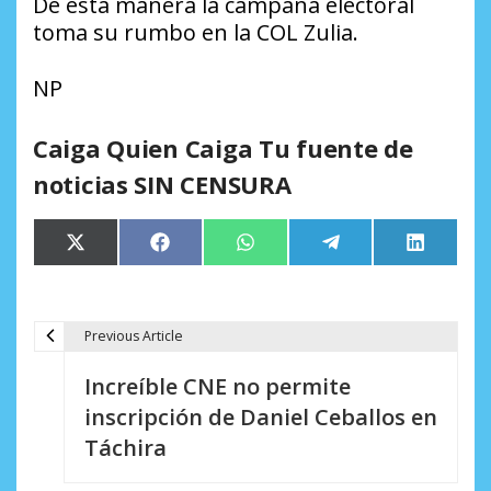
De esta manera la campaña electoral
toma su rumbo en la COL Zulia.
NP
Caiga Quien Caiga Tu fuente de
noticias SIN CENSURA
Compartir
Compartir
Compartir
Compartir
Comparti
X
Facebook
WhatsApp
Telegram
LinkedIn
en
en
en
en
en
(Twitter)
Previous Article
N
Increíble CNE no permite
a
inscripción de Daniel Ceballos en
v
Táchira
e