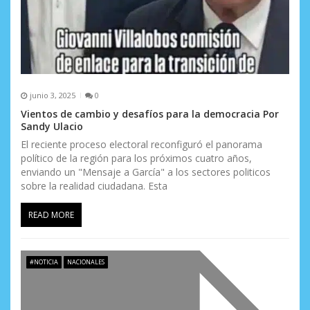
a
d
a
s
junio 3, 2025
0
Vientos de cambio y desafíos para la democracia Por
Sandy Ulacio
El reciente proceso electoral reconfiguró el panorama
político de la región para los próximos cuatro años,
enviando un "Mensaje a García" a los sectores politicos
sobre la realidad ciudadana. Esta
READ MORE
#NOTICIA
NACIONALES