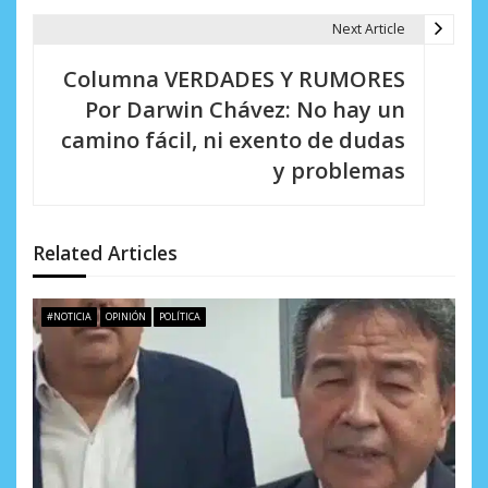
g
Next Article
a
Columna VERDADES Y RUMORES
c
Por Darwin Chávez: No hay un
i
camino fácil, ni exento de dudas
y problemas
ó
n
d
Related Articles
e
#NOTICIA
OPINIÓN
POLÍTICA
e
n
t
r