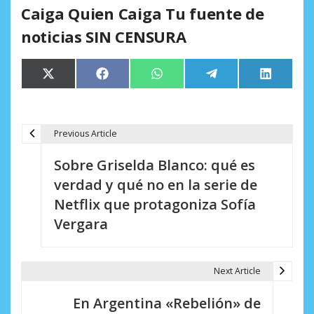
Caiga Quien Caiga Tu fuente de
noticias SIN CENSURA
Compartir
Compartir
Compartir
Compartir
Comparti
X
Facebook
WhatsApp
Telegram
LinkedIn
en
en
en
en
en
(Twitter)
Previous Article
N
Sobre Griselda Blanco: qué es
a
verdad y qué no en la serie de
v
Netflix que protagoniza Sofía
e
Vergara
g
a
Next Article
c
En Argentina «Rebelión» de