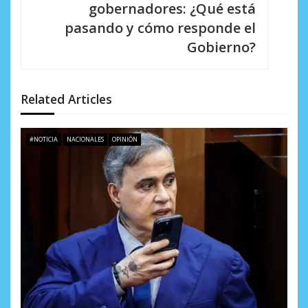
i
gobernadores: ¿Qué está
pasando y cómo responde el
ó
Gobierno?
n
d
Related Articles
e
e
#NOTICIA
NACIONALES
OPINIÓN
n
t
r
a
d
a
s