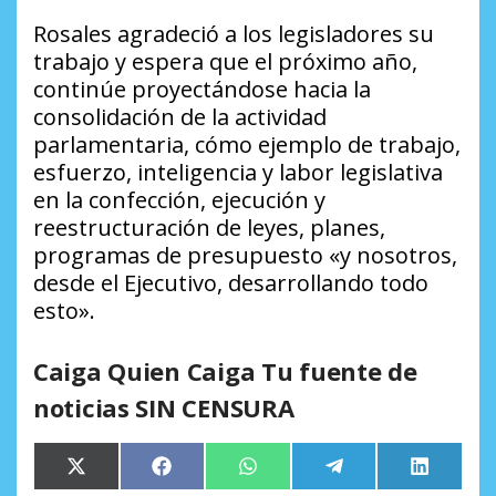
Rosales agradeció a los legisladores su
trabajo y espera que el próximo año,
continúe proyectándose hacia la
consolidación de la actividad
parlamentaria, cómo ejemplo de trabajo,
esfuerzo, inteligencia y labor legislativa
en la confección, ejecución y
reestructuración de leyes, planes,
programas de presupuesto «y nosotros,
desde el Ejecutivo, desarrollando todo
esto».
Caiga Quien Caiga Tu fuente de
noticias SIN CENSURA
Compartir
Compartir
Compartir
Compartir
Comparti
X
Facebook
WhatsApp
Telegram
LinkedIn
en
en
en
en
en
(Twitter)