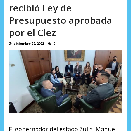
en...
recibió Ley de
AGOSTO 7, 2026
Presupuesto aprobada
por el Clez
diciembre 22, 2022
0
El gobernador del estado Zulia, Manuel