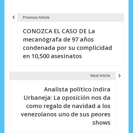
Previous Article
N
CONOZCA EL CASO DE La
a
mecanógrafa de 97 años
v
condenada por su complicidad
e
en 10,500 asesinatos
g
a
Next Article
c
Analista político Indira
i
Urbaneja: La oposición nos da
como regalo de navidad a los
ó
venezolanos uno de sus peores
n
shows
d