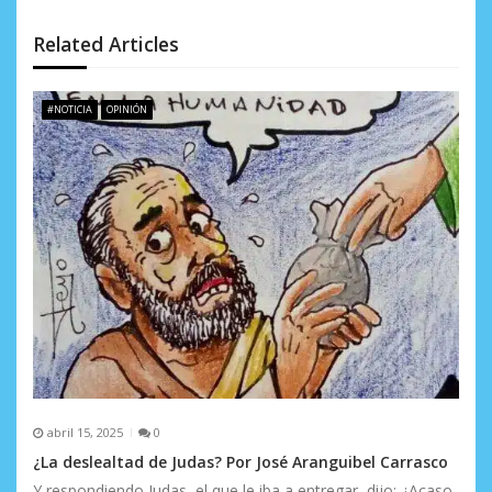
e
Related Articles
e
n
#NOTICIA
OPINIÓN
t
r
a
d
a
s
abril 15, 2025
0
¿La deslealtad de Judas? Por José Aranguibel Carrasco
Y respondiendo Judas, el que le iba a entregar, dijo: ¿Acaso