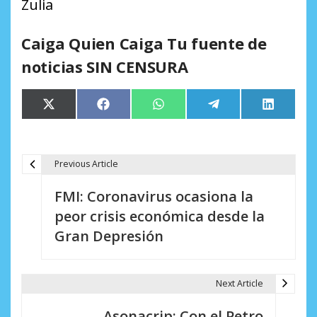
Zulia
Caiga Quien Caiga Tu fuente de
noticias SIN CENSURA
Compartir
Compartir
Compartir
Compartir
Comparti
X
Facebook
WhatsApp
Telegram
LinkedIn
en
en
en
en
en
(Twitter)
Previous Article
N
FMI: Coronavirus ocasiona la
a
peor crisis económica desde la
v
Gran Depresión
e
g
Next Article
a
Asonacrip: Con el Petro