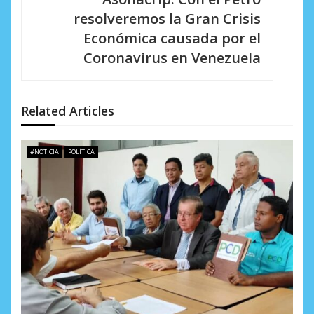
c
resolveremos la Gran Crisis
i
Económica causada por el
Coronavirus en Venezuela
ó
n
d
Related Articles
e
#NOTICIA
POLÍTICA
e
n
t
r
a
d