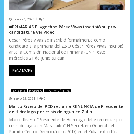
a
s
junio 21, 2023
1
#PRIMARIAS El «gocho» Pérez Vivas inscribió su pre-
candidatura ver vídeo
César Pérez Vivas se inscribió formalmente como
candidato a la primaria del 22-O César Pérez Vivas inscribió
ante la Comisión Nacional de Primaria (CNP) este
miércoles 21 de junio su can
READ MORE
#NOTICIA
REGIONES
SERVICIOS PÚBLICOS
mayo 22, 2021
0
Marco Rivero del PCD reclama RENUNCIA de Presidente
de Hidrolago por crisis de agua en Zulia
Marco Rivero: “Presidente de Hidrolago debe renunciar por
crisis del agua en Maracaibo” El Secretario General del
Partido Centro Democrático (PCD) en el Zulia, exhortó a